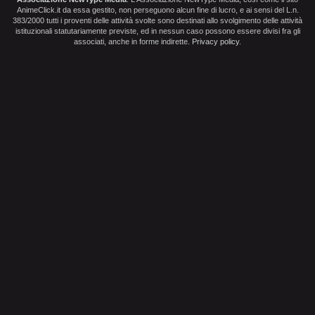
AnimeClick.it da essa gestito, non perseguono alcun fine di lucro, e ai sensi del L.n.
383/2000 tutti i proventi delle attività svolte sono destinati allo svolgimento delle attività
istituzionali statutariamente previste, ed in nessun caso possono essere divisi fra gli
associati, anche in forme indirette.
Privacy policy
.