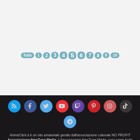
5
3
4
6
7
2
8
Tutte
1
9
10
AnimeClick.it è un sito amatoriale gestito dall'associazione culturale NO PROFIT
Associazione NewType Media
. L'Associazione NewType Media, così come il sito