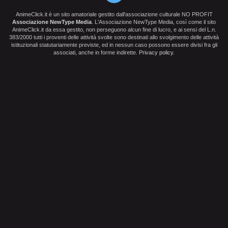
AnimeClick.it è un sito amatoriale gestito dall'associazione culturale NO PROFIT
Associazione NewType Media
. L'Associazione NewType Media, così come il sito
AnimeClick.it da essa gestito, non perseguono alcun fine di lucro, e ai sensi del L.n.
383/2000 tutti i proventi delle attività svolte sono destinati allo svolgimento delle attività
istituzionali statutariamente previste, ed in nessun caso possono essere divisi fra gli
associati, anche in forme indirette.
Privacy policy
.