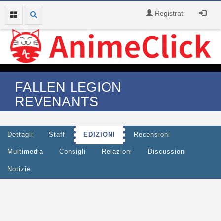
Registrati
FALLEN LEGION
REVENANTS
Dettagli
Staff
EDIZIONI
Recensioni
Multimedia
Consigli
Relazioni
Discussioni
Notizie