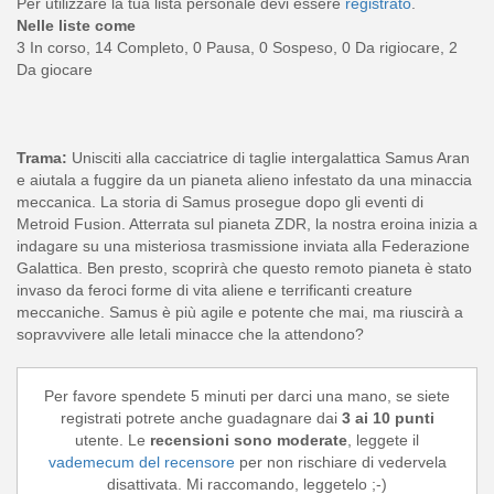
Per utilizzare la tua lista personale devi essere
registrato
.
Nelle liste come
3 In corso, 14 Completo, 0 Pausa, 0 Sospeso, 0 Da rigiocare, 2
Da giocare
Trama:
Unisciti alla cacciatrice di taglie intergalattica Samus Aran
e aiutala a fuggire da un pianeta alieno infestato da una minaccia
meccanica. La storia di Samus prosegue dopo gli eventi di
Metroid Fusion. Atterrata sul pianeta ZDR, la nostra eroina inizia a
indagare su una misteriosa trasmissione inviata alla Federazione
Galattica. Ben presto, scoprirà che questo remoto pianeta è stato
invaso da feroci forme di vita aliene e terrificanti creature
meccaniche. Samus è più agile e potente che mai, ma riuscirà a
sopravvivere alle letali minacce che la attendono?
Per favore spendete 5 minuti per darci una mano, se siete
registrati potrete anche guadagnare dai
3 ai 10 punti
utente. Le
recensioni sono moderate
, leggete il
vademecum del recensore
per non rischiare di vedervela
disattivata. Mi raccomando, leggetelo ;-)