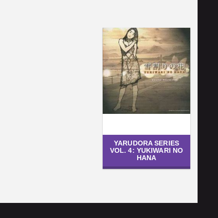
YARUDORA SERIES
VOL. 4: YUKIWARI NO
HANA