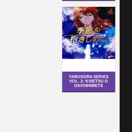
YARUDORA SERIES
VOL. 2: KISETSU O
DAKISHIMETE