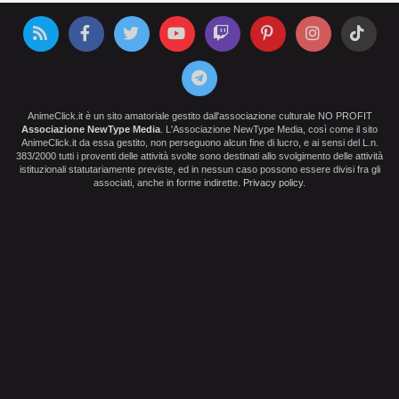
AnimeClick.it è un sito amatoriale gestito dall'associazione culturale NO PROFIT
Associazione NewType Media
. L'Associazione NewType Media, così come il sito
AnimeClick.it da essa gestito, non perseguono alcun fine di lucro, e ai sensi del L.n.
383/2000 tutti i proventi delle attività svolte sono destinati allo svolgimento delle attività
istituzionali statutariamente previste, ed in nessun caso possono essere divisi fra gli
associati, anche in forme indirette.
Privacy policy
.