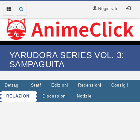
Registrati
YARUDORA SERIES VOL. 3:
SAMPAGUITA
Dettagli
Staff
Edizioni
Recensioni
Consigli
RELAZIONI
Discussioni
Notizie