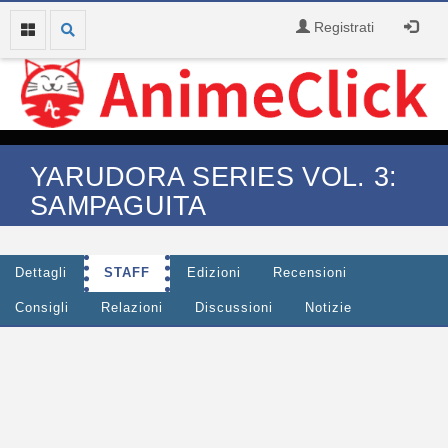
Registrati
YARUDORA SERIES VOL. 3:
SAMPAGUITA
Dettagli
STAFF
Edizioni
Recensioni
Consigli
Relazioni
Discussioni
Notizie