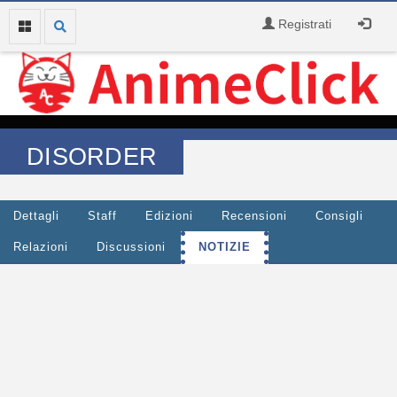
Registrati
DISORDER
Dettagli
Staff
Edizioni
Recensioni
Consigli
Relazioni
Discussioni
NOTIZIE