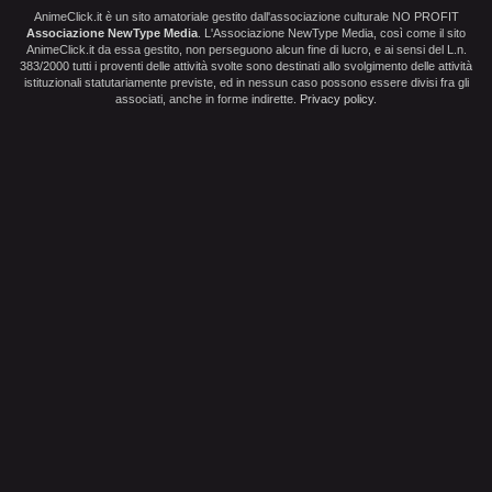
AnimeClick.it è un sito amatoriale gestito dall'associazione culturale NO PROFIT
Associazione NewType Media
. L'Associazione NewType Media, così come il sito
AnimeClick.it da essa gestito, non perseguono alcun fine di lucro, e ai sensi del L.n.
383/2000 tutti i proventi delle attività svolte sono destinati allo svolgimento delle attività
istituzionali statutariamente previste, ed in nessun caso possono essere divisi fra gli
associati, anche in forme indirette.
Privacy policy
.