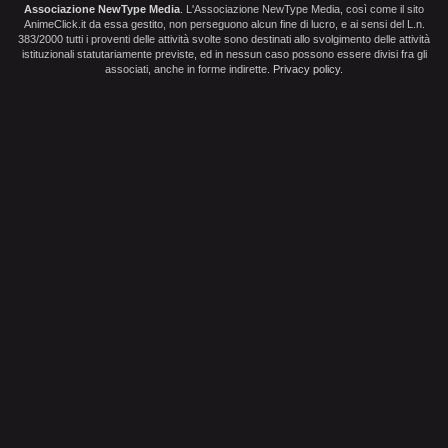
Associazione NewType Media
. L'Associazione NewType Media, così come il sito
AnimeClick.it da essa gestito, non perseguono alcun fine di lucro, e ai sensi del L.n.
383/2000 tutti i proventi delle attività svolte sono destinati allo svolgimento delle attività
istituzionali statutariamente previste, ed in nessun caso possono essere divisi fra gli
associati, anche in forme indirette.
Privacy policy
.