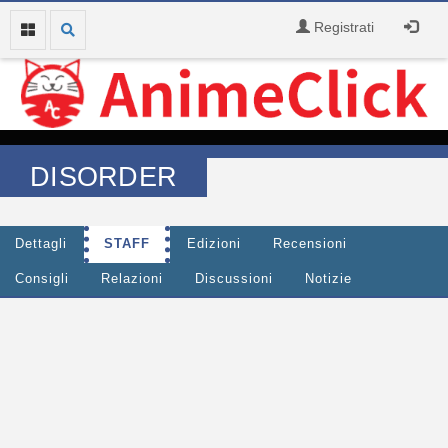
Registrati
DISORDER
Dettagli
STAFF
Edizioni
Recensioni
Consigli
Relazioni
Discussioni
Notizie