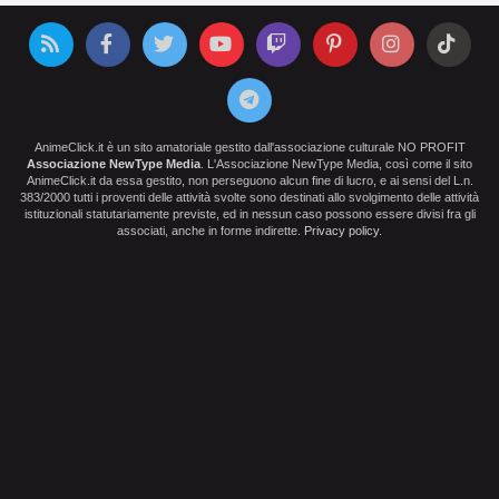
AnimeClick.it è un sito amatoriale gestito dall'associazione culturale NO PROFIT
Associazione NewType Media
. L'Associazione NewType Media, così come il sito
AnimeClick.it da essa gestito, non perseguono alcun fine di lucro, e ai sensi del L.n.
383/2000 tutti i proventi delle attività svolte sono destinati allo svolgimento delle attività
istituzionali statutariamente previste, ed in nessun caso possono essere divisi fra gli
associati, anche in forme indirette.
Privacy policy
.