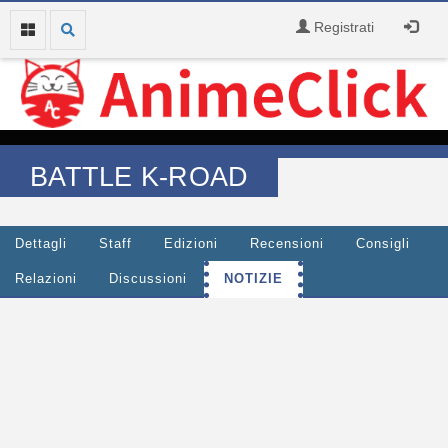
Registrati
BATTLE K-ROAD
Dettagli
Staff
Edizioni
Recensioni
Consigli
Relazioni
Discussioni
NOTIZIE