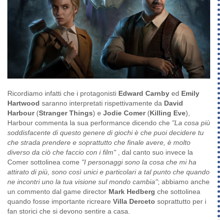
Ricordiamo infatti che i protagonisti
Edward Carnby
ed
Emily
Hartwood
saranno interpretati rispettivamente da
David
Harbour
(
Stranger Things
) e
Jodie Comer
(
Killing Eve
),
Harbour commenta la sua performance dicendo che
"La cosa più
soddisfacente di questo genere di giochi è che puoi decidere tu
che strada prendere e soprattutto che finale avere, è molto
diverso da ciò che faccio con i film"
, dal canto suo invece la
Comer sottolinea come
"I personaggi sono la cosa che mi ha
attirato di più, sono così unici e particolari a tal punto che quando
ne incontri uno la tua visione sul mondo cambia"
; abbiamo anche
un commento dal game director
Mark Hedberg
che sottolinea
quando fosse importante ricreare
Villa Derceto
soprattutto per i
fan storici che si devono sentire a casa.