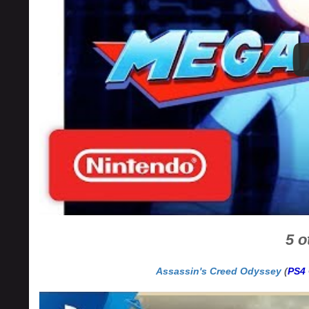
5 o
Assassin's Creed Odyssey
(
PS4