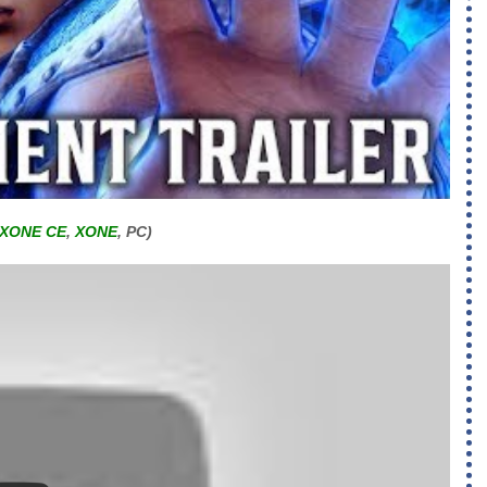
XONE CE
,
XONE
, PC)