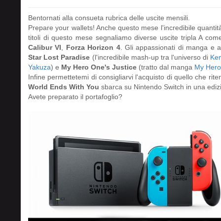
Bentornati alla consueta rubrica delle uscite mensili.
Prepare your wallets! Anche questo mese l'incredibile quantità d
titoli di questo mese segnaliamo diverse uscite tripla A co
Calibur VI
,
Forza Horizon 4
. Gli appassionati di manga e 
Star Lost Paradise
(l'incredibile mash-up tra l'universo di
Ken
Yakuza
) e
My Hero One's Justice
(tratto dal manga
My Hero
Infine permettetemi di consigliarvi l'acquisto di quello che rit
World Ends With You
sbarca su Nintendo Switch in una edizi
Avete preparato il portafoglio?