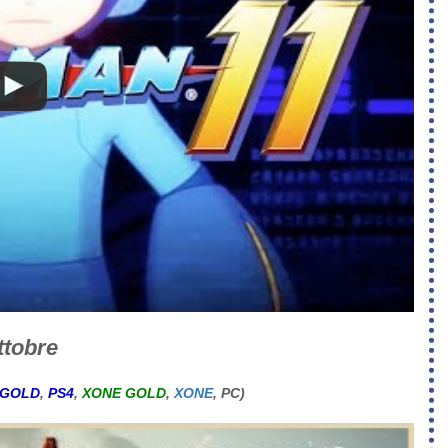
ttobre
 GOLD
,
PS4
,
XONE GOLD
,
XONE
, PC)