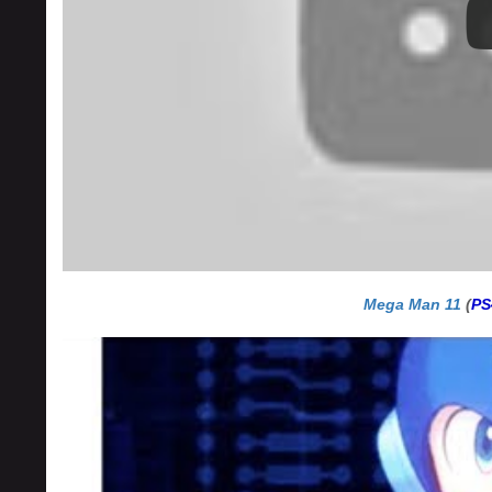
Mega Man 11
(
PS