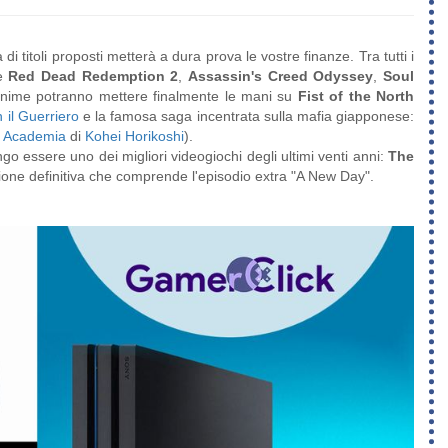
i titoli proposti metterà a dura prova le vostre finanze. Tra tutti i
me
Red Dead Redemption 2
,
Assassin's Creed Odyssey
,
Soul
anime potranno mettere finalmente le mani su
Fist of the North
 il Guerriero
e la famosa saga incentrata sulla mafia giapponese:
 Academia
di
Kohei Horikoshi
).
engo essere uno dei migliori videogiochi degli ultimi venti anni:
The
one definitiva che comprende l'episodio extra "A New Day".