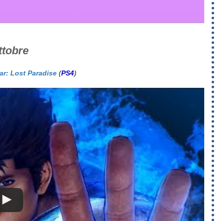
ttobre
tar: Lost Paradise
(
PS4
)