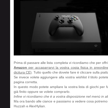
Prima di passare alle lista completa vi ricordiamo che per offr
Amazon
per accaparrarvi la vostra copia fisica in preordi
dicitura CE)
. Tutto quello che dovete fare è cliccare sulla piat
Se invece volete aggiungere alla vostra wishlist il titolo potet
pagina corretta.
In questo modo potete ampliare la vostra lista di giochi per fa
già finito oppure se volete comprarlo.
Infine vi ricordiamo che è a vostra disposizione nel menù in alt
Ma ora bando alle ciance e passiamo a vedere cosa potremo g
Huzzah e AlexHylian.