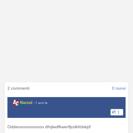
2 commenti
0 nuovi
Narzal
- 7 anni fa
1
Oddeooooooooooo dfnjlwdfkwerlfjodkfòlskjd!