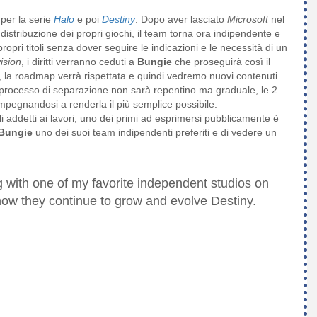
per la serie
Halo
e poi
Destiny
. Dopo aver lasciato
Microsoft
nel
distribuzione dei propri giochi, il team torna ora indipendente e
ropri titoli senza dover seguire le indicazioni e le necessità di un
vision
, i diritti verranno ceduti a
Bungie
che proseguirà così il
ie, la roadmap verrà rispettata e quindi vedremo nuovi contenuti
l processo di separazione non sarà repentino ma graduale, le 2
 impegnandosi a renderla il più semplice possibile.
 addetti ai lavori, uno dei primi ad esprimersi pubblicamente è
Bungie
uno dei suoi team indipendenti preferiti e di vedere un
g with one of my favorite independent studios on
 how they continue to grow and evolve Destiny.