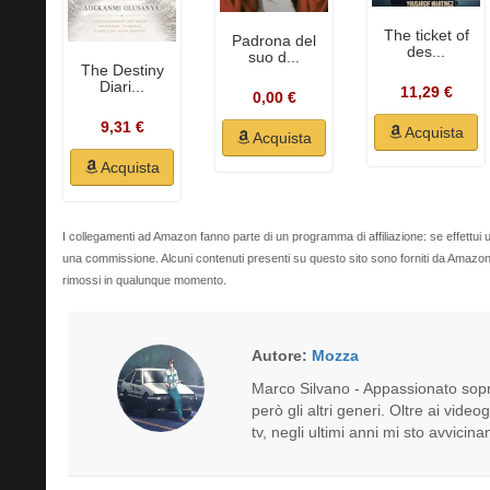
The ticket of
Padrona del
des...
suo d...
The Destiny
Diari...
11,29 €
0,00 €
9,31 €
Acquista
Acquista
Acquista
I collegamenti ad Amazon fanno parte di un programma di affiliazione: se effettui u
una commissione. Alcuni contenuti presenti su questo sito sono forniti da Amaz
rimossi in qualunque momento.
Autore:
Mozza
Marco Silvano - Appassionato sopr
però gli altri generi. Oltre ai video
tv, negli ultimi anni mi sto avvici