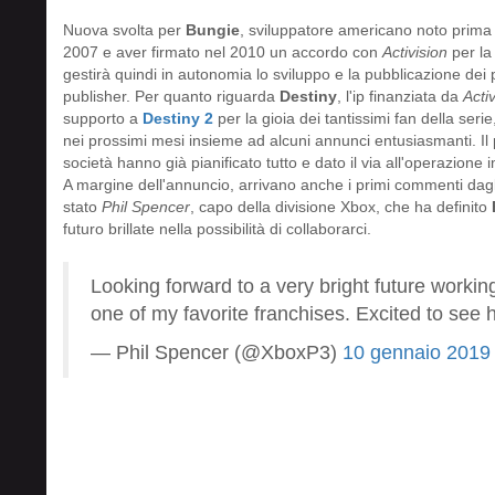
Nuova svolta per
Bungie
, sviluppatore americano noto prima 
2007 e aver firmato nel 2010 un accordo con
Activision
per la 
gestirà quindi in autonomia lo sviluppo e la pubblicazione dei p
publisher. Per quanto riguarda
Destiny
, l'ip finanziata da
Acti
supporto a
Destiny 2
per la gioia dei tantissimi fan della ser
nei prossimi mesi insieme ad alcuni annunci entusiasmanti. I
società hanno già pianificato tutto e dato il via all'operazione
A margine dell'annuncio, arrivano anche i primi commenti dagli
stato
Phil Spencer
, capo della divisione Xbox, che ha definito
futuro brillate nella possibilità di collaborarci.
Looking forward to a very bright future workin
one of my favorite franchises. Excited to see
— Phil Spencer (@XboxP3)
10 gennaio 2019