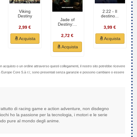
Viking
2:22 - Il
Destiny
destino...
Jade of
Destiny:...
2,99 €
3,99 €
2,72 €
Acquista
Acquista
Acquista
n acquisto o un ordine attraverso questi collegamenti, il nostro sito potrebbe ricevere
on Europe Core S.à r.l.; sono presentati senza garanzie e possono cambiare o essere
attutto di racing game e action adventure, non disdegno
giochi ho la passione per la tecnologia, i motori e le serie
nando pure al mondo degli anime.