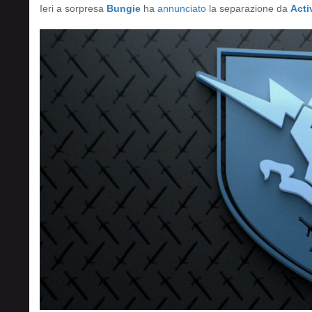
Ieri a sorpresa
Bungie
ha
annunciato
la separazione da
Acti