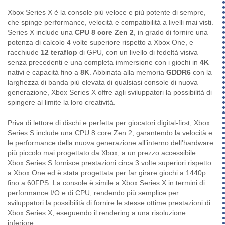
Xbox Series X è la console più veloce e più potente di sempre,
che spinge performance, velocità e compatibilità a livelli mai visti.
Series X include una
CPU 8 core Zen 2
, in grado di fornire una
potenza di calcolo 4 volte superiore rispetto a Xbox One, e
racchiude
12 teraflop
di GPU, con un livello di fedeltà visiva
senza precedenti e una completa immersione con i giochi in
4K
nativi e capacità fino a
8K
. Abbinata alla memoria
GDDR6
con la
larghezza di banda più elevata di qualsiasi console di nuova
generazione, Xbox Series X offre agli sviluppatori la possibilità di
spingere al limite la loro creatività.
Priva di lettore di dischi e perfetta per giocatori digital-first, Xbox
Series S include una CPU 8 core Zen 2, garantendo la velocità e
le performance della nuova generazione all’interno dell’hardware
più piccolo mai progettato da Xbox, a un prezzo accessibile.
Xbox Series S fornisce prestazioni circa 3 volte superiori rispetto
a Xbox One ed è stata progettata per far girare giochi a 1440p
fino a 60FPS. La console è simile a Xbox Series X in termini di
performance I/O e di CPU, rendendo più semplice per
sviluppatori la possibilità di fornire le stesse ottime prestazioni di
Xbox Series X, eseguendo il rendering a una risoluzione
inferiore.