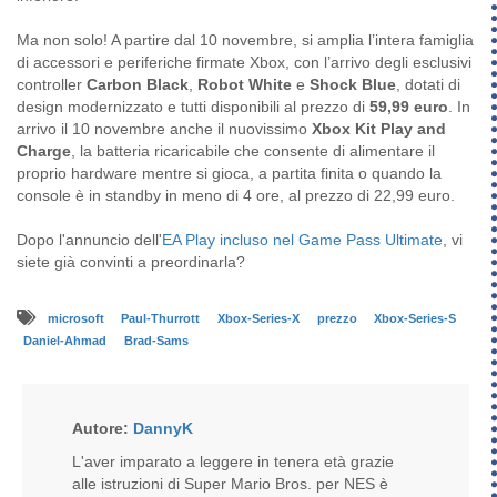
Ma non solo! A partire dal 10 novembre, si amplia l’intera famiglia
di accessori e periferiche firmate Xbox, con l’arrivo degli esclusivi
controller
Carbon Black
,
Robot White
e
Shock Blue
, dotati di
design modernizzato e tutti disponibili al prezzo di
59,99 euro
. In
arrivo il 10 novembre anche il nuovissimo
Xbox
Kit Play and
Charge
, la batteria ricaricabile che consente di alimentare il
proprio hardware mentre si gioca, a partita finita o quando la
console è in standby in meno di 4 ore, al prezzo di 22,99 euro.
Dopo l'annuncio dell'
EA Play incluso nel Game Pass Ultimate
, vi
siete già convinti a preordinarla?
microsoft
Paul-Thurrott
Xbox-Series-X
prezzo
Xbox-Series-S
Daniel-Ahmad
Brad-Sams
Autore:
DannyK
L'aver imparato a leggere in tenera età grazie
alle istruzioni di Super Mario Bros. per NES è