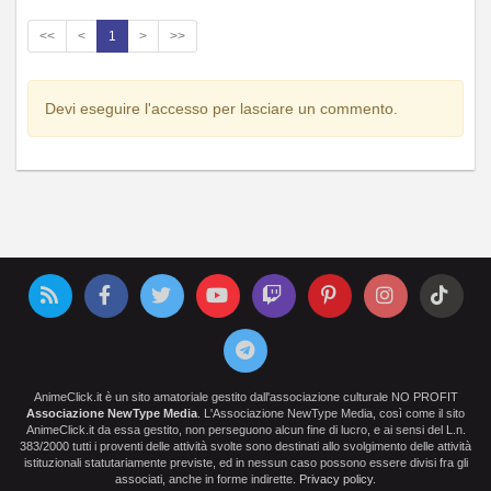
<<
<
1
>
>>
Devi eseguire l'accesso per lasciare un commento.
AnimeClick.it è un sito amatoriale gestito dall'associazione culturale NO PROFIT
Associazione NewType Media
. L'Associazione NewType Media, così come il sito
AnimeClick.it da essa gestito, non perseguono alcun fine di lucro, e ai sensi del L.n.
383/2000 tutti i proventi delle attività svolte sono destinati allo svolgimento delle attività
istituzionali statutariamente previste, ed in nessun caso possono essere divisi fra gli
associati, anche in forme indirette.
Privacy policy
.