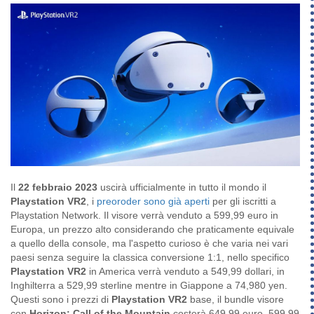
Il
22 febbraio 2023
uscirà ufficialmente in tutto il mondo il
Playstation VR2
, i
preoroder sono già aperti
per gli iscritti a
Playstation Network. Il visore verrà venduto a 599,99 euro in
Europa, un prezzo alto considerando che praticamente equivale
a quello della console, ma l'aspetto curioso è che varia nei vari
paesi senza seguire la classica conversione 1:1, nello specifico
Playstation VR2
in America verrà venduto a 549,99 dollari, in
Inghilterra a 529,99 sterline mentre in Giappone a 74,980 yen.
Questi sono i prezzi di
Playstation VR2
base, il bundle visore
con
Horizon: Call of the Mountain
costerà 649,99 euro, 599,99