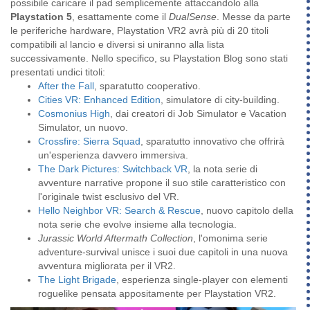
possibile caricare il pad semplicemente attaccandolo alla
Playstation 5
, esattamente come il
DualSense
. Messe da parte
le periferiche hardware, Playstation VR2 avrà più di 20 titoli
compatibili al lancio e diversi si uniranno alla lista
successivamente. Nello specifico, su Playstation Blog sono stati
presentati undici titoli:
After the Fall
, sparatutto cooperativo.
Cities VR: Enhanced Edition
, simulatore di city-building.
Cosmonius High
, dai creatori di Job Simulator e Vacation
Simulator, un nuovo.
Crossfire: Sierra Squad
, sparatutto innovativo che offrirà
un'esperienza davvero immersiva.
The Dark Pictures: Switchback VR
, la nota serie di
avventure narrative propone il suo stile caratteristico con
l'originale twist esclusivo del VR.
Hello Neighbor VR: Search & Rescue
, nuovo capitolo della
nota serie che evolve insieme alla tecnologia.
Jurassic World Aftermath Collection
, l'omonima serie
adventure-survival unisce i suoi due capitoli in una nuova
avventura migliorata per il VR2.
The Light Brigade
, esperienza single-player con elementi
roguelike pensata appositamente per Playstation VR2.