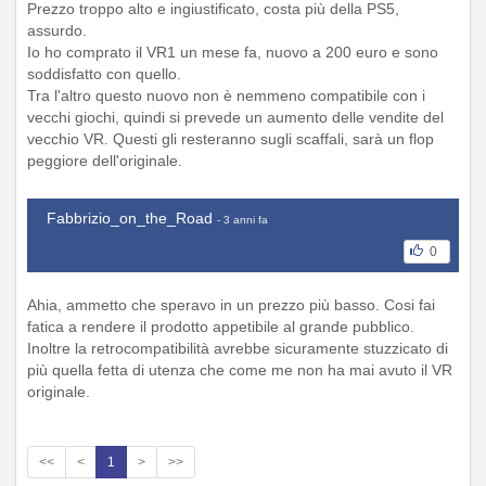
Prezzo troppo alto e ingiustificato, costa più della PS5,
assurdo.
Io ho comprato il VR1 un mese fa, nuovo a 200 euro e sono
soddisfatto con quello.
Tra l'altro questo nuovo non è nemmeno compatibile con i
vecchi giochi, quindi si prevede un aumento delle vendite del
vecchio VR. Questi gli resteranno sugli scaffali, sarà un flop
peggiore dell'originale.
Fabbrizio_on_the_Road
- 3 anni fa
0
Ahia, ammetto che speravo in un prezzo più basso. Cosi fai
fatica a rendere il prodotto appetibile al grande pubblico.
Inoltre la retrocompatibilità avrebbe sicuramente stuzzicato di
più quella fetta di utenza che come me non ha mai avuto il VR
originale.
<<
<
1
>
>>