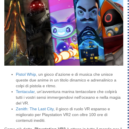
Pistol Whip
, un gioco d'azione e di musica che unisce
queste due anime in un titolo dinamico e adrenalinico a
colpi di pistola e ritmo.
Tentacular
, un'avventura marina tentacolare che colpirà
tutti i vostri sensi immergendovi nell'oceano e nella magia
del VR.
Zenith: The Last City
, il gioco di ruolo VR espanso e
migliorato per Playstation VR2 con oltre 100 ore di
contenuti inediti.
Come già detto,
Playstation VR2
è atteso in tutto il mondo per il