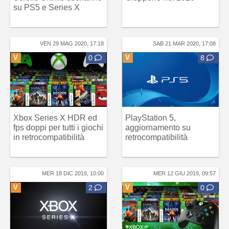
su PS5 e Series X
VEN 29 MAG 2020, 17:18
SAB 21 MAR 2020, 17:08
V
0
V
8
Xbox Series X HDR ed
PlayStation 5,
fps doppi per tutti i giochi
aggiornamento su
in retrocompatibilità
retrocompatibilità
MER 18 DIC 2019, 10:00
MER 12 GIU 2019, 09:57
V
2
V
0