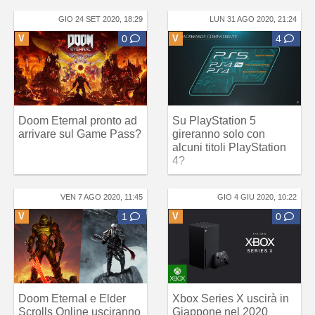
GIO 24 SET 2020, 18:29
LUN 31 AGO 2020, 21:24
V
0
V
4
Doom Eternal pronto ad
Su PlayStation 5
arrivare sul Game Pass?
gireranno solo con
alcuni titoli PlayStation
4?
VEN 7 AGO 2020, 11:45
GIO 4 GIU 2020, 10:22
V
1
V
0
Doom Eternal e Elder
Xbox Series X uscirà in
Scrolls Online usciranno
Giappone nel 2020