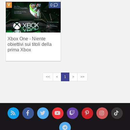
V
0
Xbox One - Niente
obiettivi sui titoli della
prima Xbox
<<
<
1
>
>>