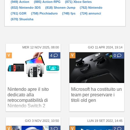
(949) Action
(885) Action-RPG
(871) Xbox-Series
(832) Nintendo-3DS
(818) Shonen-Jump
(762) Nintendo
(761) GDR
(758) Picchiaduro
(748) fps
(724) annunci
(670) Shueisha
MER 12 NOV 2025, 08:00
GIO 11 APR 2024, 19:14
V
4
V
0
Nintendo apre il sito
Microsoft ha costituito un
dedicato alla
team per preservare i
retrocompatibilità di
titoli old gen
Nintendo Switch 2
GIO 3 NOV 2022, 10:50
LUN 19 SET 2022, 14:45
V
3
V
2