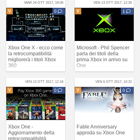
MAR 24 OTT 2017, 18:05
VEN 13 OTT 2017, 12:30
V
0
V
1
Xbox One X - ecco come
Microsoft - Phil Spencer
la retrocompatibilità
parla dei titoli della
migliorerà i titoli Xbox
prima Xbox in arrivo su
360
One
VEN 13 OTT 2017, 12:16
VEN 6 OTT 2017, 10:32
V
0
V
0
Xbox One -
Fable Anniversary
Aggiornamento della
approda su Xbox One
retrocompatibilità