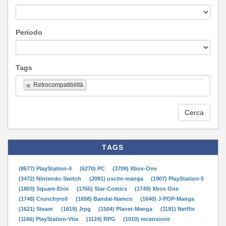
Periodo
Tags
Retrocompatibilità
Cerca
TAGS
(8677) PlayStation-4
(6270) PC
(3709) Xbox-One
(3472) Nintendo-Switch
(2091) uscite-manga
(1907) PlayStation-5
(1803) Square-Enix
(1765) Star-Comics
(1749) Xbox One
(1748) Crunchyroll
(1658) Bandai-Namco
(1640) J-POP-Manga
(1621) Steam
(1619) Jrpg
(1504) Planet-Manga
(1191) Netflix
(1166) PlayStation-Vita
(1124) RPG
(1010) recensione