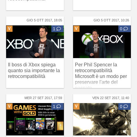
GIO 5 OTT 2017, 18:05
GIO 5 OTT 2017, 10:26
V
1
V
0
Il boss di Xbox spiega
Per Phil Spencer la
quanto sia importante la
retrocompatibilità
retrocompatibilità
Microsoft è un modo per
preservare l'arte del
passato
MER 27 SET 2017, 17:59
VEN 22 SET 2017, 11:40
V
1
V
0