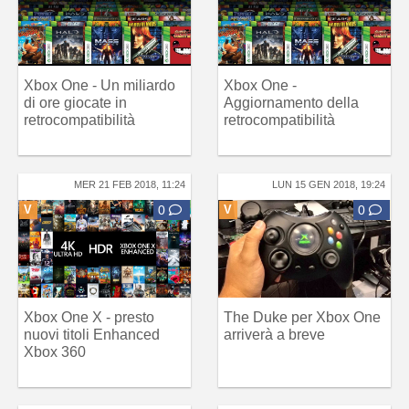
Xbox One - Un miliardo
Xbox One -
di ore giocate in
Aggiornamento della
retrocompatibilità
retrocompatibilità
MER 21 FEB 2018, 11:24
LUN 15 GEN 2018, 19:24
V
0
V
0
Xbox One X - presto
The Duke per Xbox One
nuovi titoli Enhanced
arriverà a breve
Xbox 360