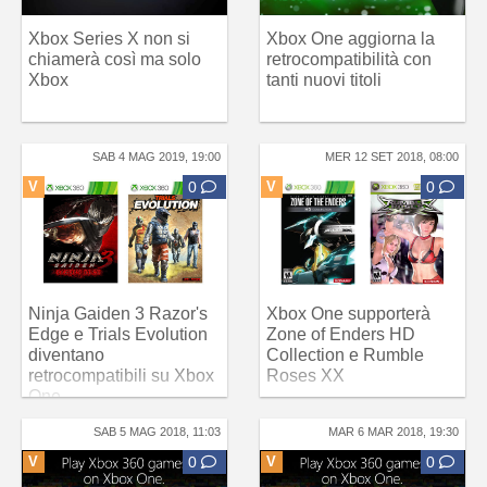
Xbox Series X non si
Xbox One aggiorna la
chiamerà così ma solo
retrocompatibilità con
Xbox
tanti nuovi titoli
SAB 4 MAG 2019, 19:00
MER 12 SET 2018, 08:00
V
0
V
0
Ninja Gaiden 3 Razor's
Xbox One supporterà
Edge e Trials Evolution
Zone of Enders HD
diventano
Collection e Rumble
retrocompatibili su Xbox
Roses XX
One
SAB 5 MAG 2018, 11:03
MAR 6 MAR 2018, 19:30
V
0
V
0