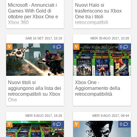
Microsoft - Annunciati i
Nuovi Halo si
Games With Gold di
trasferiscono su Xbox
ottobre per Xbox One e
One tra i titoli
Xbox 360
retrocompatibili
SAB 16 SET 2017, 15:18
MER 30 AGO 2017, 10:28
V
0
V
0
Nuovi titoli si
Xbox One -
aggiungono alla lista dei
Aggiornamento della
retrocompatibili su Xbox
retrocompatibilità
One
MER 9 AGO 2017, 16:26
MER 9 AGO 2017, 09:44
V
0
V
0