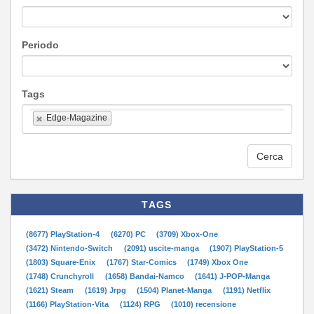
Periodo
Tags
Edge-Magazine
Cerca
TAGS
(8677) PlayStation-4
(6270) PC
(3709) Xbox-One
(3472) Nintendo-Switch
(2091) uscite-manga
(1907) PlayStation-5
(1803) Square-Enix
(1767) Star-Comics
(1749) Xbox One
(1748) Crunchyroll
(1658) Bandai-Namco
(1641) J-POP-Manga
(1621) Steam
(1619) Jrpg
(1504) Planet-Manga
(1191) Netflix
(1166) PlayStation-Vita
(1124) RPG
(1010) recensione