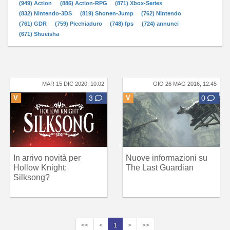
(949) Action
(886) Action-RPG
(871) Xbox-Series
(832) Nintendo-3DS
(819) Shonen-Jump
(762) Nintendo
(761) GDR
(759) Picchiaduro
(748) fps
(724) annunci
(671) Shueisha
MAR 15 DIC 2020, 10:02
GIO 26 MAG 2016, 12:45
V
3
V
0
In arrivo novità per
Nuove informazioni su
Hollow Knight:
The Last Guardian
Silksong?
<<
<
1
>
>>