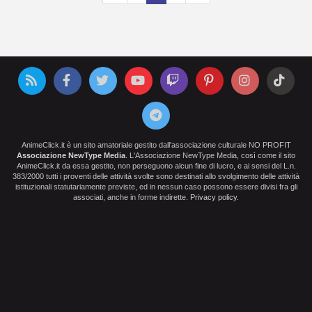
AnimeClick.it è un sito amatoriale gestito dall'associazione culturale NO PROFIT
Associazione NewType Media
. L'Associazione NewType Media, così come il sito
AnimeClick.it da essa gestito, non perseguono alcun fine di lucro, e ai sensi del L.n.
383/2000 tutti i proventi delle attività svolte sono destinati allo svolgimento delle attività
istituzionali statutariamente previste, ed in nessun caso possono essere divisi fra gli
associati, anche in forme indirette.
Privacy policy
.