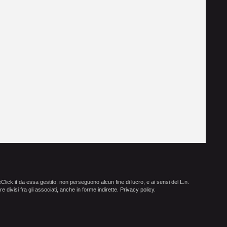
ick.it da essa gestito, non perseguono alcun fine di lucro, e ai sensi del L.n.
e divisi fra gli associati, anche in forme indirette.
Privacy policy
.