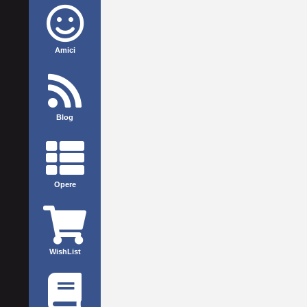
Amici
Blog
Opere
WishList