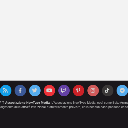
OFIT
Associazione NewType Media
. L'Associazione NewType Media, così come il sito AnimeCl
 svolgimento delle attività istituzionali statutariamente previste, ed in nessun caso possono esser