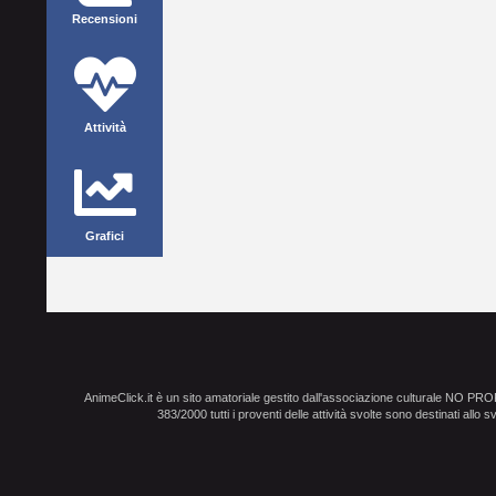
Recensioni
Attività
Grafici
AnimeClick.it è un sito amatoriale gestito dall'associazione culturale NO PR
383/2000 tutti i proventi delle attività svolte sono destinati allo