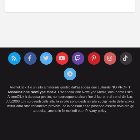
AnimeClick.it è un sito amatoriale gestito dall'associazione culturale NO PROFIT
Associazione NewType Media
. L'Associazione NewType Media, così come il sito
AnimeClick.it da essa gestito, non perseguono alcun fine di lucro, e ai sensi del L.n.
383/2000 tutti i proventi delle attività svolte sono destinati allo svolgimento delle attività
istituzionali statutariamente previste, ed in nessun caso possono essere divisi fra gli
associati, anche in forme indirette.
Privacy policy
.