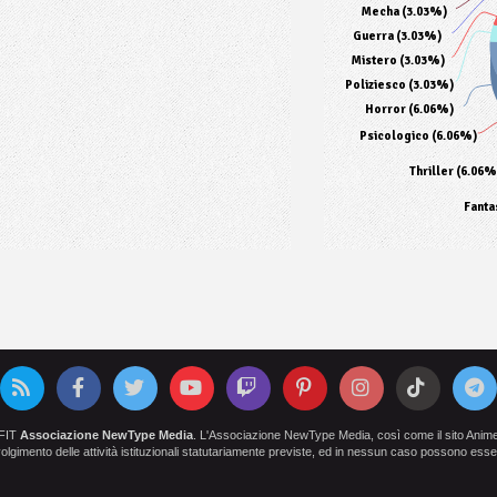
Mecha (3.03%)
Guerra (3.03%)
Mistero (3.03%)
Poliziesco (3.03%)
Horror (6.06%)
Psicologico (6.06%)
Thriller (6.06%
Fanta
OFIT
Associazione NewType Media
. L'Associazione NewType Media, così come il sito AnimeCl
 svolgimento delle attività istituzionali statutariamente previste, ed in nessun caso possono esser