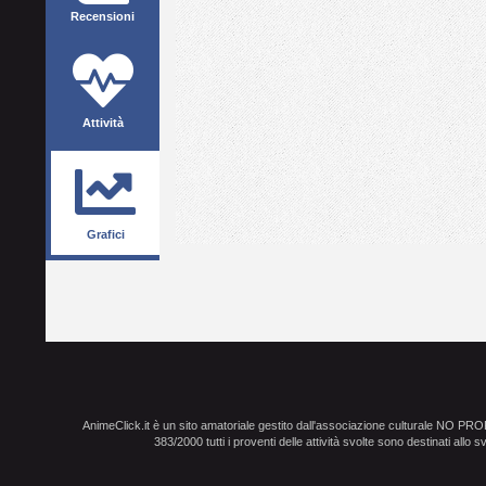
Recensioni
Attività
Grafici
AnimeClick.it è un sito amatoriale gestito dall'associazione culturale NO PR
383/2000 tutti i proventi delle attività svolte sono destinati allo