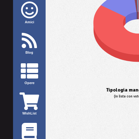
Amici
Blog
Opere
Tipologia mang
(in lista con vo
WishList