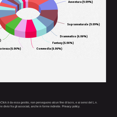
Avventura (9.09%)
Soprannaturale (9.09%)
Drammatico (6.06%)
)
Fantasy (6.06%)
scienza (6.06%)
Commedia (6.06%)
ick.it da essa gestito, non perseguono alcun fine di lucro, e ai sensi del L.n.
e divisi fra gli associati, anche in forme indirette.
Privacy policy
.