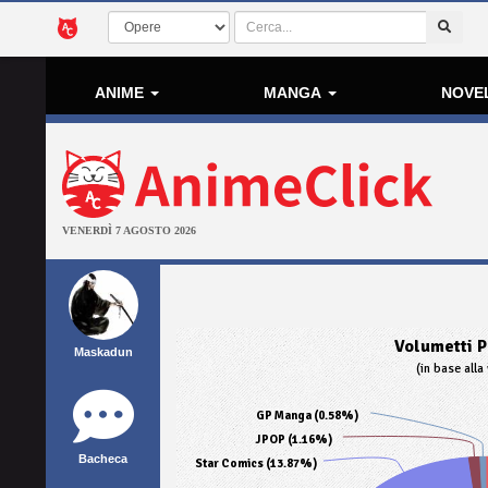
ANIME
MANGA
NOVE
VENERDÌ 7 AGOSTO 2026
Volumetti P
Maskadun
(in base alla 
GP Manga (0.58%)
JPOP (1.16%)
Bacheca
Star Comics (13.87%)