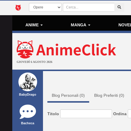
ANIME
MANGA
NOVE
GIOVEDÌ 6 AGOSTO 2026
BabyDrago
Blog Personali (
0
)
Blog Preferiti (
0
)
Titolo
Ordina
Bacheca