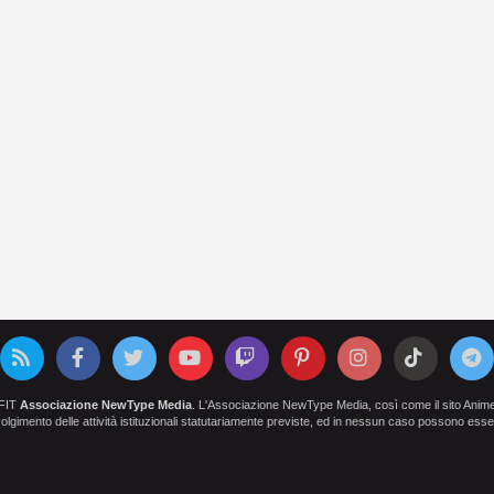
OFIT
Associazione NewType Media
. L'Associazione NewType Media, così come il sito AnimeCl
 svolgimento delle attività istituzionali statutariamente previste, ed in nessun caso possono esser