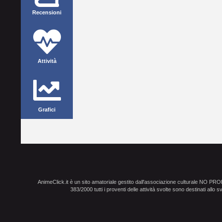
Recensioni
Attività
Grafici
AnimeClick.it è un sito amatoriale gestito dall'associazione culturale NO PR
383/2000 tutti i proventi delle attività svolte sono destinati allo