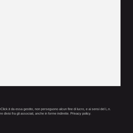
ick.it da essa gestito, non perseguono alcun fine di lucro, e ai sensi del L.n.
e divisi fra gli associati, anche in forme indirette.
Privacy policy
.