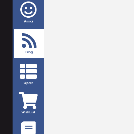
Amici
Blog
Opere
WishList