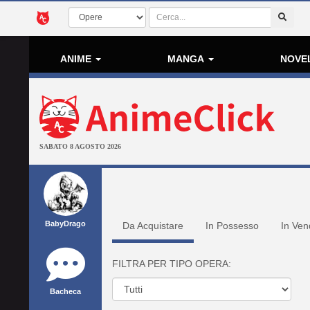
ANIME
MANGA
NOVE
SABATO 8 AGOSTO 2026
BabyDrago
Da Acquistare
In Possesso
In Ven
FILTRA PER TIPO OPERA:
Bacheca