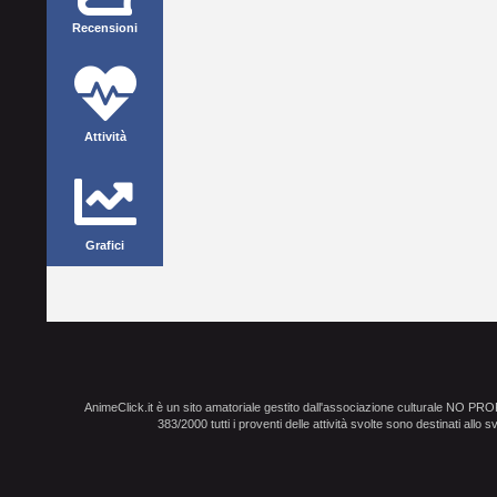
Recensioni
Attività
Grafici
AnimeClick.it è un sito amatoriale gestito dall'associazione culturale NO PR
383/2000 tutti i proventi delle attività svolte sono destinati allo