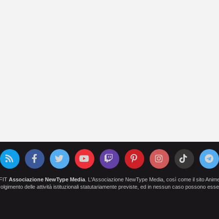
OFIT
Associazione NewType Media
. L'Associazione NewType Media, così come il sito AnimeCl
 svolgimento delle attività istituzionali statutariamente previste, ed in nessun caso possono esser