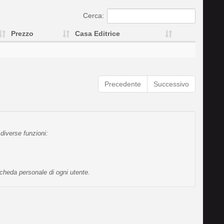
Cerca:
Prezzo
Casa Editrice
Precedente
Successivo
diverse funzioni:
scheda personale di ogni utente.