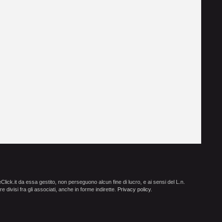
ick.it da essa gestito, non perseguono alcun fine di lucro, e ai sensi del L.n.
e divisi fra gli associati, anche in forme indirette.
Privacy policy
.