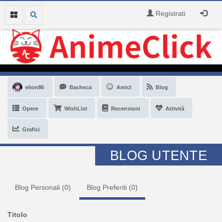
Registrati
elion86
Bacheca
Amici
Blog
Opere
WishList
Recensioni
Attività
Grafici
BLOG UTENTE
Blog Personali (
0
)
Blog Preferiti (
0
)
Titolo