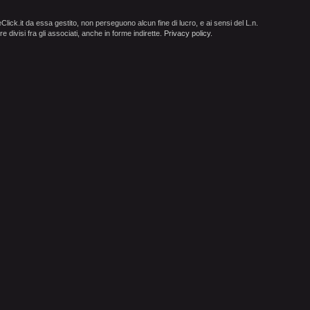
ick.it da essa gestito, non perseguono alcun fine di lucro, e ai sensi del L.n.
e divisi fra gli associati, anche in forme indirette.
Privacy policy
.