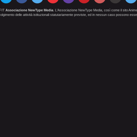
OFIT
Associazione NewType Media
. L'Associazione NewType Media, così come il sito AnimeCl
 svolgimento delle attività istituzionali statutariamente previste, ed in nessun caso possono esser