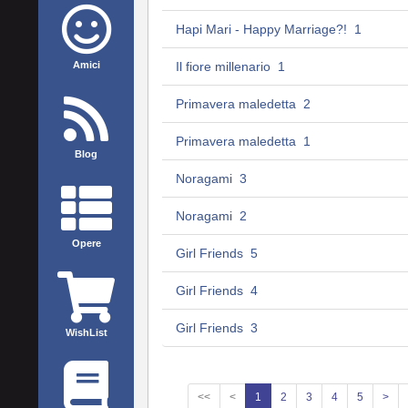
Hapi Mari - Happy Marriage?! 1
Amici
Il fiore millenario 1
Primavera maledetta 2
Primavera maledetta 1
Blog
Noragami 3
Noragami 2
Opere
Girl Friends 5
Girl Friends 4
Girl Friends 3
WishList
<<
<
1
2
3
4
5
>