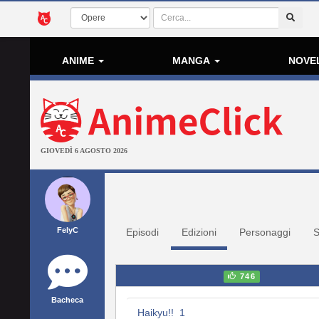
ANIME
MANGA
NOVE
GIOVEDÌ 6 AGOSTO 2026
FelyC
Episodi
Edizioni
Personaggi
S
746
Bacheca
Haikyu!! 1