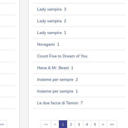
Lady vampira 3
Lady vampira 2
Lady vampira 1
Noragami 1
Count Five to Dream of You
Hana & Mr. Beast 1
Insieme per sempre 2
Insieme per sempre 1
Le due facce di Tamon 7
>>
<<
<
1
2
3
4
5
>
>>