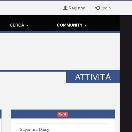
Registrati
Login
CERCA
COMMUNITY
ATTIVITÀ
6
Sayonara Daisy