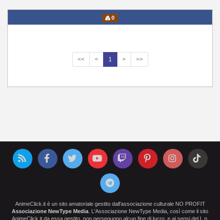
0
<<
<
1
>
>>
AnimeClick.it è un sito amatoriale gestito dall'associazione culturale NO PROFIT
Associazione NewType Media
. L'Associazione NewType Media, così come il sito
AnimeClick.it da essa gestito, non perseguono alcun fine di lucro, e ai sensi del L.n.