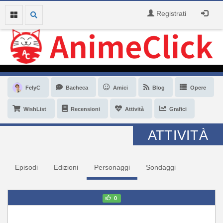
Registrati
FelyC
Bacheca
Amici
Blog
Opere
WishList
Recensioni
Attività
Grafici
ATTIVITÀ
Episodi
Edizioni
Personaggi
Sondaggi
0