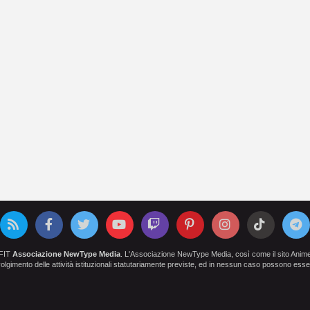
OFIT
Associazione NewType Media
. L'Associazione NewType Media, così come il sito AnimeCl
 svolgimento delle attività istituzionali statutariamente previste, ed in nessun caso possono esser