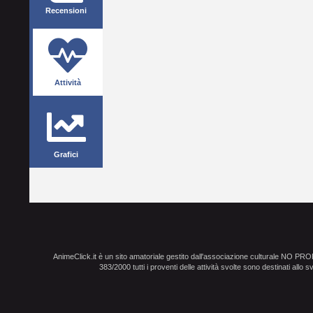
Recensioni
Attività
Grafici
AnimeClick.it è un sito amatoriale gestito dall'associazione culturale NO PR
383/2000 tutti i proventi delle attività svolte sono destinati allo