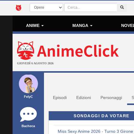
ANIME
MANGA
NOVE
GIOVEDÌ 6 AGOSTO 2026
FelyC
Episodi
Edizioni
Personaggi
S
SONDAGGI DA VOTARE
Bacheca
Miss Sexy Anime 2026 - Turno 3 Girone