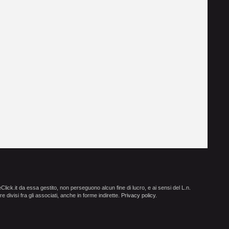
ick.it da essa gestito, non perseguono alcun fine di lucro, e ai sensi del L.n.
e divisi fra gli associati, anche in forme indirette.
Privacy policy
.