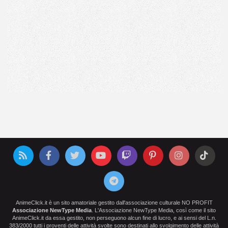
AnimeClick.it è un sito amatoriale gestito dall'associazione culturale NO PROFIT
Associazione NewType Media
. L'Associazione NewType Media, così come il sito
AnimeClick.it da essa gestito, non perseguono alcun fine di lucro, e ai sensi del L.n.
383/2000 tutti i proventi delle attività svolte sono destinati allo svolgimento delle attività