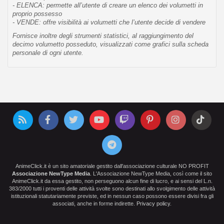
- ELENCA: permette all’utente di creare un elenco dei volumetti in
proprio possesso
- VENDE: offre visibilità ai volumetti che l’utente decide di vendere
Fornisce inoltre degli strumenti statistici, al raggiungimento del
decimo volumetto posseduto, visualizzati come grafici sulla scheda
personale di ogni utente.
AnimeClick.it è un sito amatoriale gestito dall'associazione culturale NO PROFIT
Associazione NewType Media
. L'Associazione NewType Media, così come il sito
AnimeClick.it da essa gestito, non perseguono alcun fine di lucro, e ai sensi del L.n.
383/2000 tutti i proventi delle attività svolte sono destinati allo svolgimento delle attività
istituzionali statutariamente previste, ed in nessun caso possono essere divisi fra gli
associati, anche in forme indirette.
Privacy policy
.