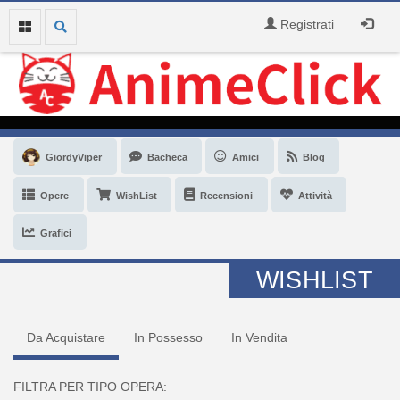
Registrati
GiordyViper
Bacheca
Amici
Blog
Opere
WishList
Recensioni
Attività
Grafici
WISHLIST
Da Acquistare
In Possesso
In Vendita
FILTRA PER TIPO OPERA: