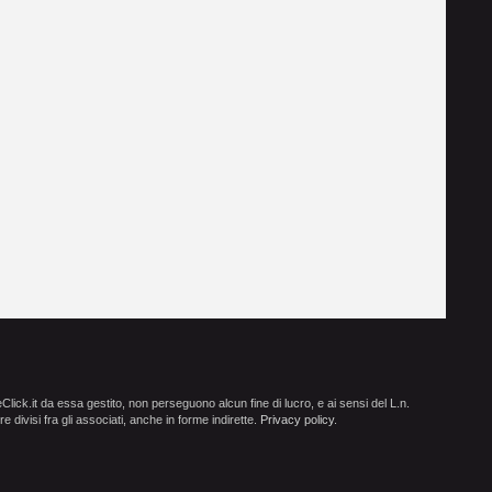
ick.it da essa gestito, non perseguono alcun fine di lucro, e ai sensi del L.n.
e divisi fra gli associati, anche in forme indirette.
Privacy policy
.