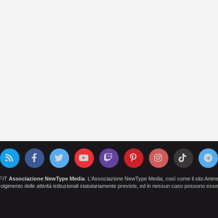
OFIT
Associazione NewType Media
. L'Associazione NewType Media, così come il sito AnimeCl
 svolgimento delle attività istituzionali statutariamente previste, ed in nessun caso possono esser