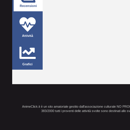
Recensioni
Attività
Grafici
AnimeClick.it è un sito amatoriale gestito dall'associazione culturale NO PR
383/2000 tutti i proventi delle attività svolte sono destinati allo