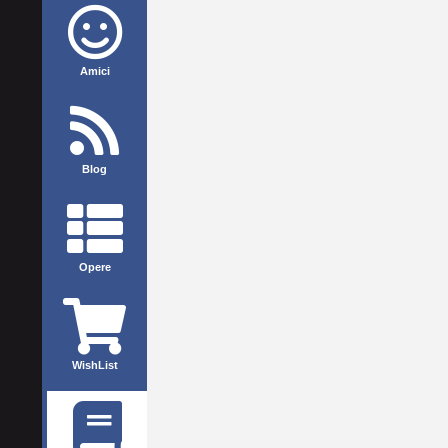
Amici
Blog
Opere
WishList