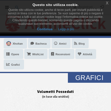
X
Questo sito utilizza cookie.
Registrati
Questo sito utilizza cookie, anche di terze parti, per inviarti pubblicità e
servizi in linea con le tue preferenze. Se vuoi saperne di più o negare il
consenso a tutti o ad alcuni cookie leggi l'informativa estesa sui cookie.
Chiudendo questo banner, scorrendo questa pagina o cliccando
qualunque suo elemento, acconsenti all'uso dei cookie.
Continua
Leggi di più
Xholtan
Bacheca
Amici
Blog
Opere
WishList
Recensioni
Attività
Grafici
GRAFICI
Volumetti Posseduti
(in base alla wishlist)