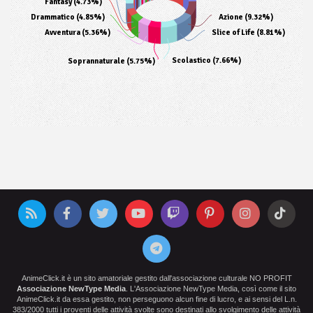
Fantasy (4.73%)
Drammatico (4.85%)
Azione (9.32%)
Avventura (5.36%)
Slice of Life (8.81%)
Scolastico (7.66%)
Soprannaturale (5.75%)
AnimeClick.it è un sito amatoriale gestito dall'associazione culturale NO PROFIT
Associazione NewType Media
. L'Associazione NewType Media, così come il sito
AnimeClick.it da essa gestito, non perseguono alcun fine di lucro, e ai sensi del L.n.
383/2000 tutti i proventi delle attività svolte sono destinati allo svolgimento delle attività