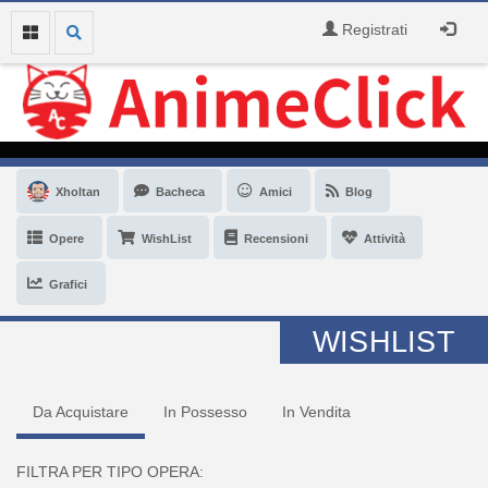
Registrati
Xholtan
Bacheca
Amici
Blog
Opere
WishList
Recensioni
Attività
Grafici
WISHLIST
Da Acquistare
In Possesso
In Vendita
FILTRA PER TIPO OPERA: