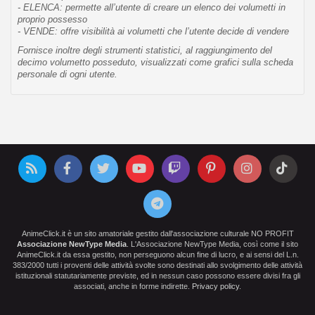
- ELENCA: permette all’utente di creare un elenco dei volumetti in
proprio possesso
- VENDE: offre visibilità ai volumetti che l’utente decide di vendere
Fornisce inoltre degli strumenti statistici, al raggiungimento del
decimo volumetto posseduto, visualizzati come grafici sulla scheda
personale di ogni utente.
AnimeClick.it è un sito amatoriale gestito dall'associazione culturale NO PROFIT
Associazione NewType Media
. L'Associazione NewType Media, così come il sito
AnimeClick.it da essa gestito, non perseguono alcun fine di lucro, e ai sensi del L.n.
383/2000 tutti i proventi delle attività svolte sono destinati allo svolgimento delle attività
istituzionali statutariamente previste, ed in nessun caso possono essere divisi fra gli
associati, anche in forme indirette.
Privacy policy
.