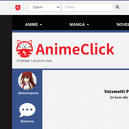
ANIME
MANGA
NOVE
VENERDÌ 7 AGOSTO 2026
Volumetti P
Semonopune
(in base alla 
Bacheca