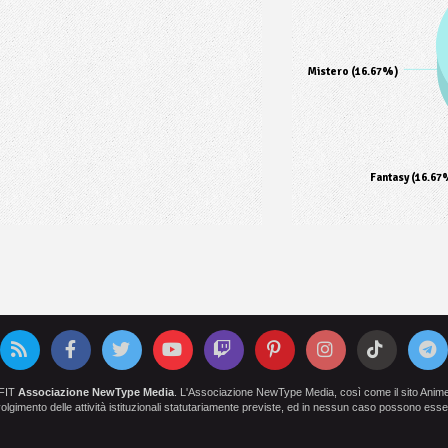
Mistero (16.67%)
Fantasy (16.67
OFIT
Associazione NewType Media
. L'Associazione NewType Media, così come il sito AnimeCl
 svolgimento delle attività istituzionali statutariamente previste, ed in nessun caso possono esser