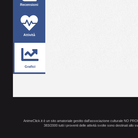
Recensioni
Attività
Grafici
AnimeClick.it è un sito amatoriale gestito dall'associazione culturale NO PR
383/2000 tutti i proventi delle attività svolte sono destinati allo