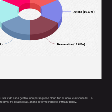
Azione (16.67%)
%)
Drammatico (16.67%)
ick.it da essa gestito, non perseguono alcun fine di lucro, e ai sensi del L.n.
e divisi fra gli associati, anche in forme indirette.
Privacy policy
.