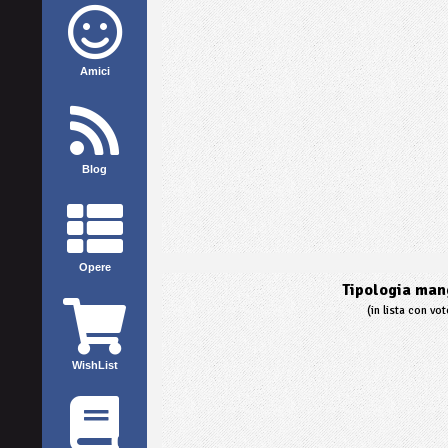
Amici
Blog
Opere
Tipologia mang
(in lista con vo
WishList