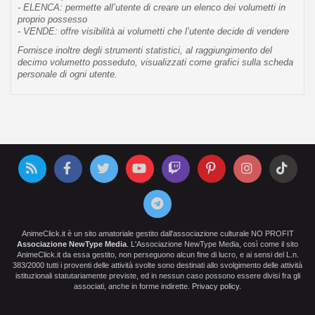
- ELENCA: permette all’utente di creare un elenco dei volumetti in
proprio possesso
- VENDE: offre visibilità ai volumetti che l’utente decide di vendere
Fornisce inoltre degli strumenti statistici, al raggiungimento del
decimo volumetto posseduto, visualizzati come grafici sulla scheda
personale di ogni utente.
AnimeClick.it è un sito amatoriale gestito dall'associazione culturale NO PROFIT
Associazione NewType Media
. L'Associazione NewType Media, così come il sito
AnimeClick.it da essa gestito, non perseguono alcun fine di lucro, e ai sensi del L.n.
383/2000 tutti i proventi delle attività svolte sono destinati allo svolgimento delle attività
istituzionali statutariamente previste, ed in nessun caso possono essere divisi fra gli
associati, anche in forme indirette.
Privacy policy
.