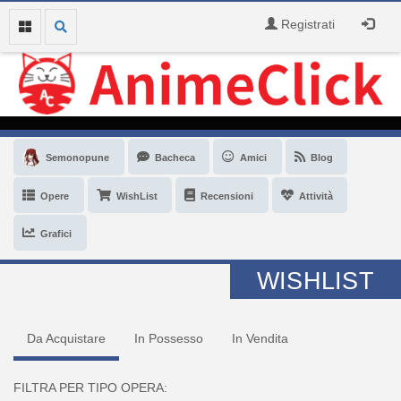
Registrati
Semonopune
Bacheca
Amici
Blog
Opere
WishList
Recensioni
Attività
Grafici
WISHLIST
Da Acquistare
In Possesso
In Vendita
FILTRA PER TIPO OPERA: