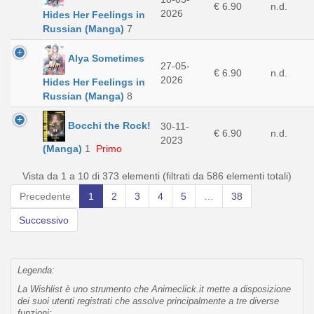
€ 6.90
n.d.
2026
Hides Her Feelings in
Russian (Manga)
7
Alya Sometimes
27-05-
€ 6.90
n.d.
2026
Hides Her Feelings in
Russian (Manga)
8
Bocchi the Rock!
30-11-
€ 6.90
n.d.
2023
(Manga)
1
Primo
Vista da 1 a 10 di 373 elementi (filtrati da 586 elementi totali)
Precedente
1
2
3
4
5
…
38
Successivo
Legenda:
La Wishlist è uno strumento che Animeclick.it mette a disposizione
dei suoi utenti registrati che assolve principalmente a tre diverse
funzioni: