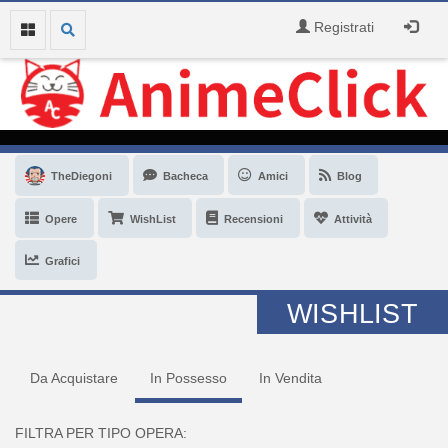
Registrati
TheDiegoni
Bacheca
Amici
Blog
Opere
WishList
Recensioni
Attività
Grafici
WISHLIST
Da Acquistare
In Possesso
In Vendita
FILTRA PER TIPO OPERA: