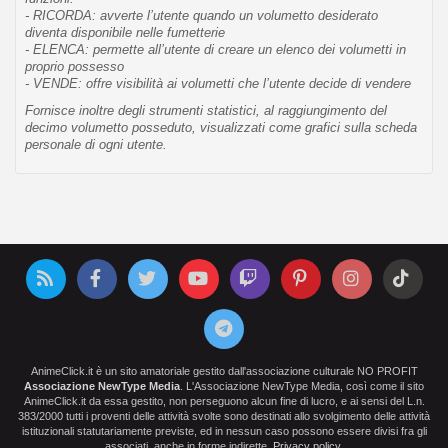
- RICORDA: avverte l’utente quando un volumetto desiderato
diventa disponibile nelle fumetterie
- ELENCA: permette all’utente di creare un elenco dei volumetti in
proprio possesso
- VENDE: offre visibilità ai volumetti che l’utente decide di vendere
Fornisce inoltre degli strumenti statistici, al raggiungimento del
decimo volumetto posseduto, visualizzati come grafici sulla scheda
personale di ogni utente.
AnimeClick.it è un sito amatoriale gestito dall'associazione culturale NO PROFIT
Associazione NewType Media
. L'Associazione NewType Media, così come il sito
AnimeClick.it da essa gestito, non perseguono alcun fine di lucro, e ai sensi del L.n.
383/2000 tutti i proventi delle attività svolte sono destinati allo svolgimento delle attività
istituzionali statutariamente previste, ed in nessun caso possono essere divisi fra gli
associati, anche in forme indirette.
Privacy policy
.