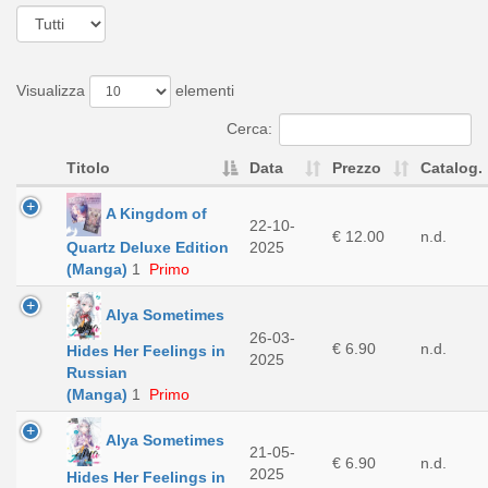
Visualizza
elementi
Cerca:
Titolo
Data
Prezzo
Catalog.
A Kingdom of
22-10-
€ 12.00
n.d.
2025
Quartz Deluxe Edition
(Manga)
1
Primo
Alya Sometimes
26-03-
€ 6.90
n.d.
Hides Her Feelings in
2025
Russian
(Manga)
1
Primo
Alya Sometimes
21-05-
€ 6.90
n.d.
2025
Hides Her Feelings in