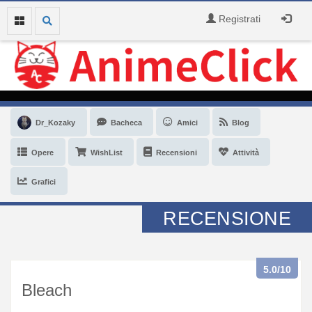
Registrati
Dr_Kozaky
Bacheca
Amici
Blog
Opere
WishList
Recensioni
Attività
Grafici
RECENSIONE
5.0
/10
Bleach