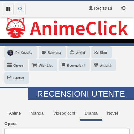
Registrati
Dr_Kozaky
Bacheca
Amici
Blog
Opere
WishList
Recensioni
Attività
Grafici
RECENSIONI UTENTE
Anime
Manga
Videogiochi
Drama
Novel
Opera