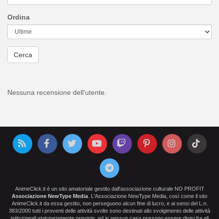
Ordina
Cerca
Nessuna recensione dell'utente.
AnimeClick.it è un sito amatoriale gestito dall'associazione culturale NO PROFIT
Associazione NewType Media
. L'Associazione NewType Media, così come il sito
AnimeClick.it da essa gestito, non perseguono alcun fine di lucro, e ai sensi del L.n.
383/2000 tutti i proventi delle attività svolte sono destinati allo svolgimento delle attività
istituzionali statutariamente previste, ed in nessun caso possono essere divisi fra gli