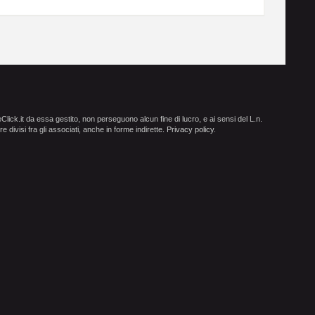
ick.it da essa gestito, non perseguono alcun fine di lucro, e ai sensi del L.n.
e divisi fra gli associati, anche in forme indirette.
Privacy policy
.