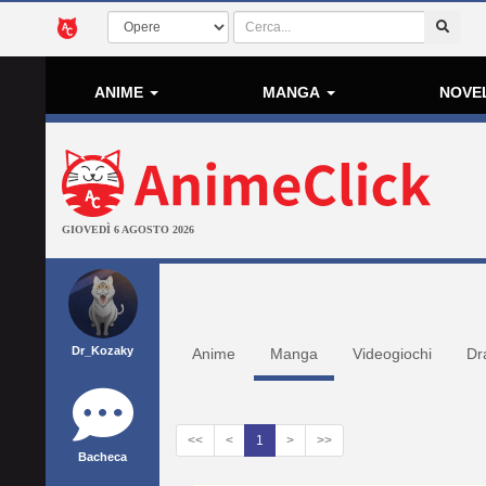
ANIME
MANGA
NOVE
GIOVEDÌ 6 AGOSTO 2026
Dr_Kozaky
Anime
Manga
Videogiochi
Dr
<<
<
1
>
>>
Bacheca