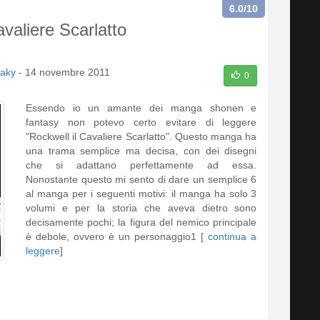
6.0
/10
avaliere Scarlatto
aky
-
14 novembre 2011
0
Essendo io un amante dei manga shonen e
fantasy non potevo certo evitare di leggere
"Rockwell il Cavaliere Scarlatto". Questo manga ha
una trama semplice ma decisa, con dei disegni
che si adattano perfettamente ad essa.
Nonostante questo mi sento di dare un semplice 6
al manga per i seguenti motivi: il manga ha solo 3
volumi e per la storia che aveva dietro sono
decisamente pochi; la figura del nemico principale
è debole, ovvero è un personaggio1 [
continua a
leggere
]