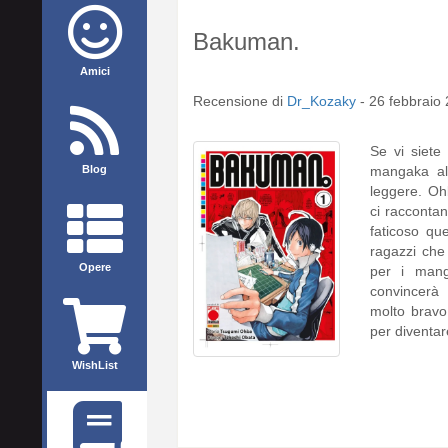
Bakuman.
Amici
Recensione di
Dr_Kozaky
-
26 febbraio
Se vi siete
Blog
mangaka al
leggere. Oh
ci racconta
faticoso que
ragazzi che
Opere
per i manga
convincerà
molto bravo
per diventar
WishList