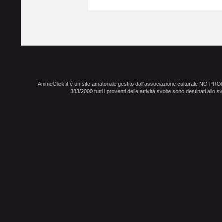
AnimeClick.it è un sito amatoriale gestito dall'associazione culturale NO PR
383/2000 tutti i proventi delle attività svolte sono destinati allo