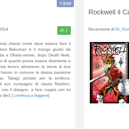
7.0
/10
Rockwell il C
 2014
Recensione di
Dr_Koz
1
 mai chiesti come deve essere fare il
lora Bakuman è il manga giusto da
ba e Obata-sensei, dopo Death Note,
no di quanto possa essere divertente e
sto lavoro attraverso la storia di due
 hanno in comune la stessa passione
. Takagi, portato per la scrittura,
 il suo compagno di classe Mashiro,
 con il disegno, a fare coppia con lui
e dei1 [
continua a leggere
]