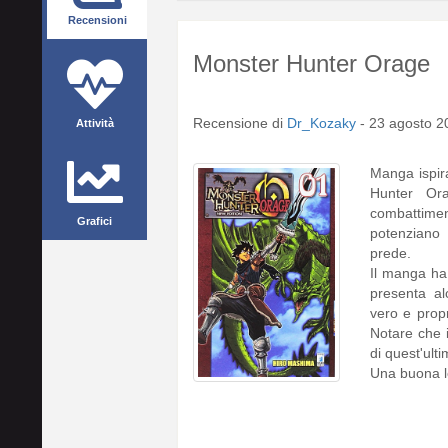
Recensioni
Monster Hunter Orage
Recensione di
Dr_Kozaky
-
23 agosto 2
Attività
Manga ispir
Hunter Ora
combattimen
Grafici
potenziano 
prede.
Il manga ha
presenta al
vero e propr
Notare che i
di quest'ulti
Una buona l