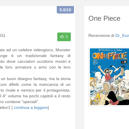
5.0
/10
One Piece
011
Recensione di
Dr_Koz
3
ato ad un celebre videogioco, Monster
nge è un tradizionale fantasy di
to dove cacciatori uccidono mostri e
le loro armature o armi con le loro
 un buon disegno fantasy, ma la storia
cuni difetti come la mancanza di un
io rivale e nemico per il protagonista.
l 4° volume ha pochi capitoli e il resto
mo contiene "speciali".
ettur1 [
continua a leggere
]