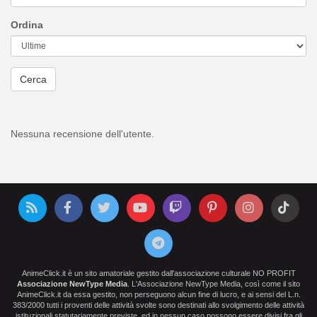
Ordina
Cerca
Nessuna recensione dell'utente.
AnimeClick.it è un sito amatoriale gestito dall'associazione culturale NO PROFIT
Associazione NewType Media
. L'Associazione NewType Media, così come il sito
AnimeClick.it da essa gestito, non perseguono alcun fine di lucro, e ai sensi del L.n.
383/2000 tutti i proventi delle attività svolte sono destinati allo svolgimento delle attività
istituzionali statutariamente previste, ed in nessun caso possono essere divisi fra gli