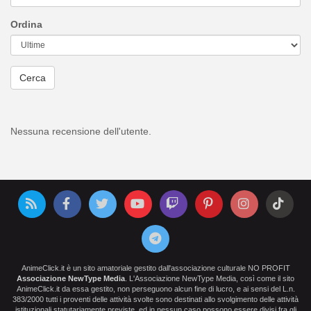
Ordina
Cerca
Nessuna recensione dell'utente.
AnimeClick.it è un sito amatoriale gestito dall'associazione culturale NO PROFIT
Associazione NewType Media
. L'Associazione NewType Media, così come il sito
AnimeClick.it da essa gestito, non perseguono alcun fine di lucro, e ai sensi del L.n.
383/2000 tutti i proventi delle attività svolte sono destinati allo svolgimento delle attività
istituzionali statutariamente previste, ed in nessun caso possono essere divisi fra gli