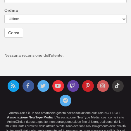
Ordina
Cerca
Nessuna recensione dell'utente.
AnimeClick.it è un sito amatoriale gestito dall'associazione culturale NO PROFIT
Associazione NewType Media
. L'Associazione NewType Media, così come il sito
AnimeClick.it da essa gestito, non perseguono alcun fine di lucro, e ai sensi del L.n.
383/2000 tutti i proventi delle attività svolte sono destinati allo svolgimento delle attività
istituzionali statutariamente previste, ed in nessun caso possono essere divisi fra gli