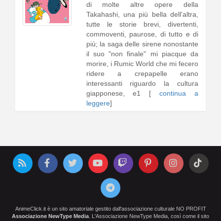
di molte altre opere della
Takahashi, una più bella dell'altra,
tutte le storie brevi, divertenti,
commoventi, paurose, di tutto e di
più; la saga delle sirene nonostante
il suo "non finale" mi piacque da
morire, i Rumic World che mi fecero
ridere a crepapelle erano
interessanti riguardo la cultura
giapponese, e1 [
continua a
leggere
]
AnimeClick.it è un sito amatoriale gestito dall'associazione culturale NO PROFIT
Associazione NewType Media
. L'Associazione NewType Media, così come il sito