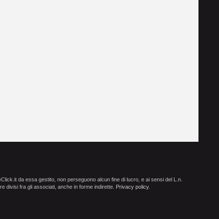
ick.it da essa gestito, non perseguono alcun fine di lucro, e ai sensi del L.n.
e divisi fra gli associati, anche in forme indirette.
Privacy policy
.