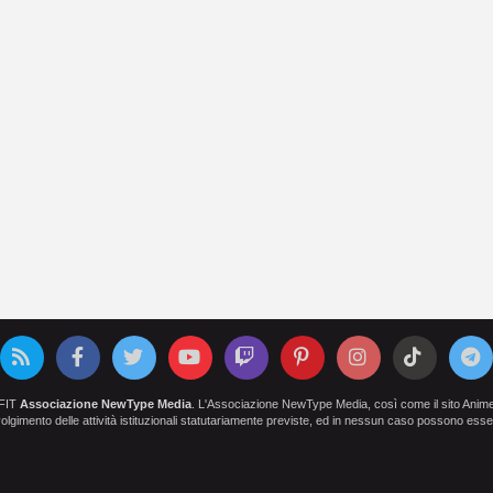
OFIT
Associazione NewType Media
. L'Associazione NewType Media, così come il sito AnimeCl
 svolgimento delle attività istituzionali statutariamente previste, ed in nessun caso possono esser