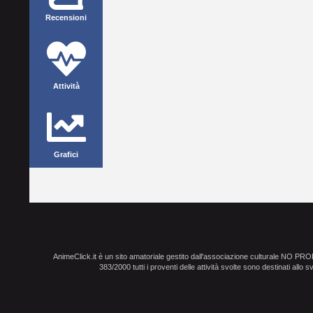
Recensioni
Attività
Grafici
AnimeClick.it è un sito amatoriale gestito dall'associazione culturale NO PR
383/2000 tutti i proventi delle attività svolte sono destinati allo