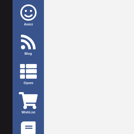
Amici
Blog
Opere
WishList