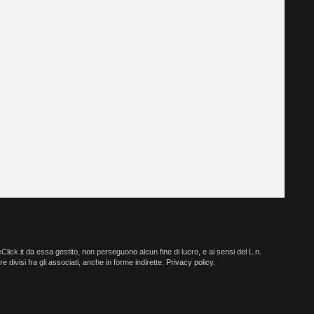
ick.it da essa gestito, non perseguono alcun fine di lucro, e ai sensi del L.n.
e divisi fra gli associati, anche in forme indirette.
Privacy policy
.