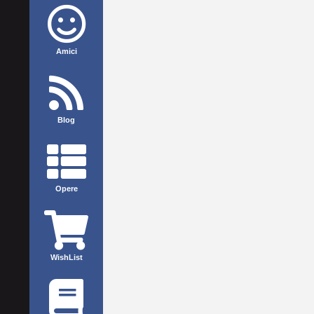
Amici
Blog
Opere
WishList