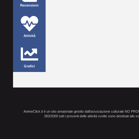
Recensioni
Attività
Grafici
AnimeClick.it è un sito amatoriale gestito dall'associazione culturale NO PR
383/2000 tutti i proventi delle attività svolte sono destinati allo