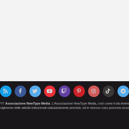
OFIT
Associazione NewType Media
. L'Associazione NewType Media, così come il sito AnimeCl
 svolgimento delle attività istituzionali statutariamente previste, ed in nessun caso possono esser