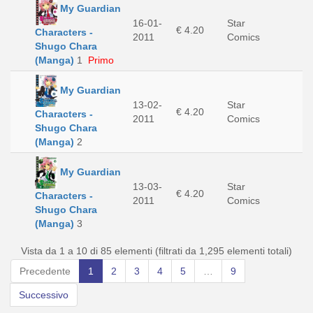
My Guardian
16-01-
Star
€ 4.20
Characters -
2011
Comics
Shugo Chara
(Manga)
1
Primo
My Guardian
13-02-
Star
€ 4.20
Characters -
2011
Comics
Shugo Chara
(Manga)
2
My Guardian
13-03-
Star
€ 4.20
Characters -
2011
Comics
Shugo Chara
(Manga)
3
Vista da 1 a 10 di 85 elementi (filtrati da 1,295 elementi totali)
Precedente
1
2
3
4
5
…
9
Successivo