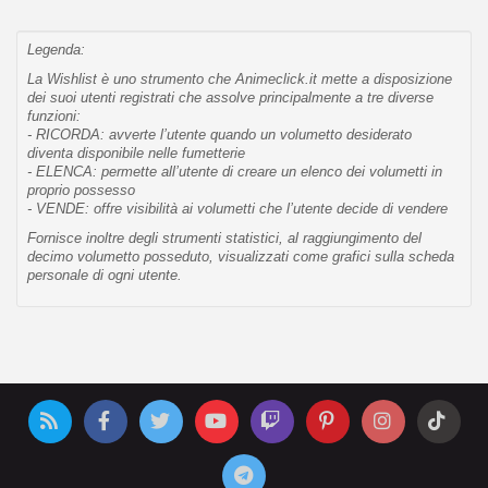
Legenda:
La Wishlist è uno strumento che Animeclick.it mette a disposizione
dei suoi utenti registrati che assolve principalmente a tre diverse
funzioni:
- RICORDA: avverte l’utente quando un volumetto desiderato
diventa disponibile nelle fumetterie
- ELENCA: permette all’utente di creare un elenco dei volumetti in
proprio possesso
- VENDE: offre visibilità ai volumetti che l’utente decide di vendere
Fornisce inoltre degli strumenti statistici, al raggiungimento del
decimo volumetto posseduto, visualizzati come grafici sulla scheda
personale di ogni utente.