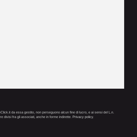
ick.it da essa gestito, non perseguono alcun fine di lucro, e ai sensi del L.n.
e divisi fra gli associati, anche in forme indirette.
Privacy policy
.