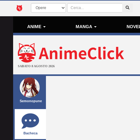
ANIME
MANGA
NOVE
SABATO 8 AGOSTO 2026
Semonopune
Bacheca