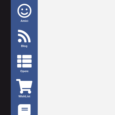
Amici
Blog
Opere
WishList