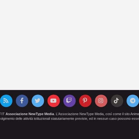
OFIT
Associazione NewType Media
. L'Associazione NewType Media, così come il sito AnimeCl
 svolgimento delle attività istituzionali statutariamente previste, ed in nessun caso possono esser