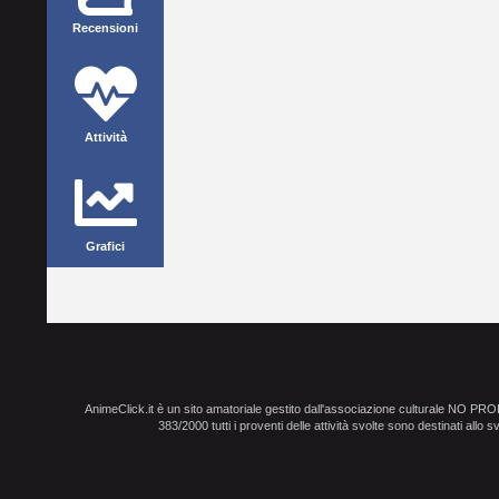
Recensioni
Attività
Grafici
AnimeClick.it è un sito amatoriale gestito dall'associazione culturale NO PR
383/2000 tutti i proventi delle attività svolte sono destinati allo