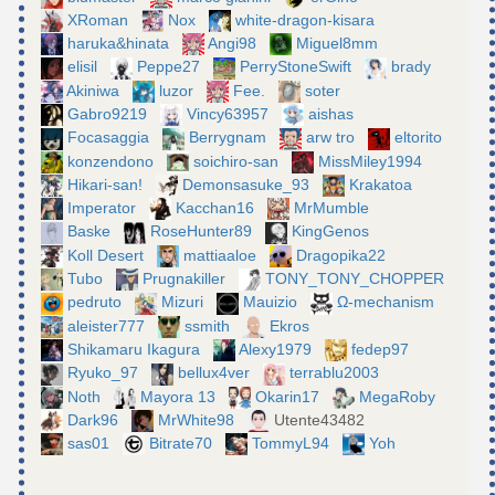
XRoman
Nox
white-dragon-kisara
haruka&hinata
Angi98
Miguel8mm
elisil
Peppe27
PerryStoneSwift
brady
Akiniwa
luzor
Fee.
soter
Gabro9219
Vincy63957
aishas
Focasaggia
Berrygnam
arw tro
eltorito
konzendono
soichiro-san
MissMiley1994
Hikari-san!
Demonsasuke_93
Krakatoa
Imperator
Kacchan16
MrMumble
Baske
RoseHunter89
KingGenos
Koll Desert
mattiaaloe
Dragopika22
Tubo
Prugnakiller
TONY_TONY_CHOPPER
pedruto
Mizuri
Mauizio
Ω-mechanism
aleister777
ssmith
Ekros
Shikamaru Ikagura
Alexy1979
fedep97
Ryuko_97
bellux4ver
terrablu2003
Noth
Mayora 13
Okarin17
MegaRoby
Dark96
MrWhite98
Utente43482
sas01
Bitrate70
TommyL94
Yoh