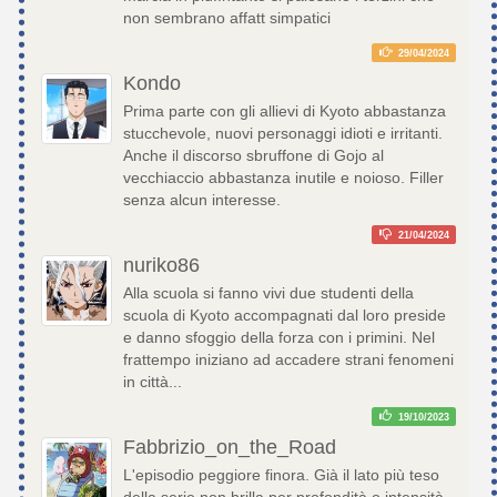
non sembrano affatt simpatici
29/04/2024
Kondo
Prima parte con gli allievi di Kyoto abbastanza
stucchevole, nuovi personaggi idioti e irritanti.
Anche il discorso sbruffone di Gojo al
vecchiaccio abbastanza inutile e noioso. Filler
senza alcun interesse.
21/04/2024
nuriko86
Alla scuola si fanno vivi due studenti della
scuola di Kyoto accompagnati dal loro preside
e danno sfoggio della forza con i primini. Nel
frattempo iniziano ad accadere strani fenomeni
in città...
19/10/2023
Fabbrizio_on_the_Road
L'episodio peggiore finora. Già il lato più teso
della serie non brilla per profondità o intensità,