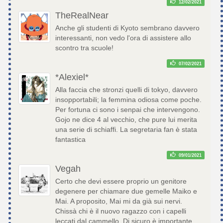
12/02/2021
TheRealNear
Anche gli studenti di Kyoto sembrano davvero
interessanti, non vedo l'ora di assistere allo
scontro tra scuole!
07/02/2021
*Alexiel*
Alla faccia che stronzi quelli di tokyo, davvero
insopportabili; la femmina odiosa come poche.
Per fortuna ci sono i senpai che intervengono.
Gojo ne dice 4 al vecchio, che pure lui merita
una serie di schiaffi. La segretaria fan è stata
fantastica
09/01/2021
Vegah
Certo che devi essere proprio un genitore
degenere per chiamare due gemelle Maiko e
Mai. A proposito, Mai mi da già sui nervi.
Chissà chi è il nuovo ragazzo con i capelli
leccati dal cammello. Di sicuro è importante