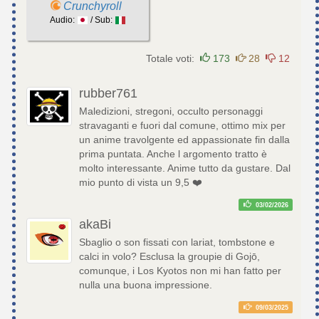
Crunchyroll
Audio:
/ Sub:
Totale voti:
173
28
12
rubber761
Maledizioni, stregoni, occulto personaggi
stravaganti e fuori dal comune, ottimo mix per
un anime travolgente ed appassionate fin dalla
prima puntata. Anche l argomento tratto è
molto interessante. Anime tutto da gustare. Dal
mio punto di vista un 9,5 ❤️
03/02/2026
akaBi
Sbaglio o son fissati con lariat, tombstone e
calci in volo? Esclusa la groupie di Gojō,
comunque, i Los Kyotos non mi han fatto per
nulla una buona impressione.
09/03/2025