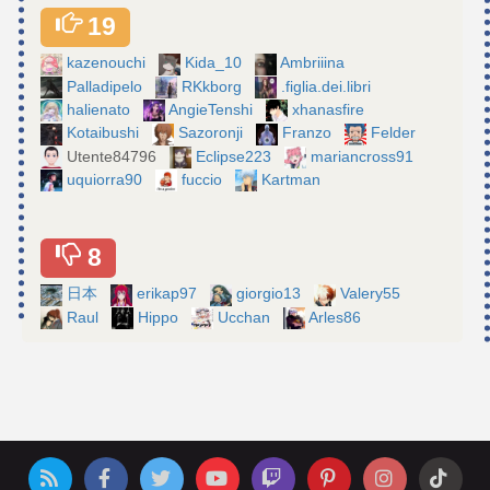
19
kazenouchi
Kida_10
Ambriiina
Palladipelo
RKkborg
.figlia.dei.libri
halienato
AngieTenshi
xhanasfire
Kotaibushi
Sazoronji
Franzo
Felder
Utente84796
Eclipse223
mariancross91
uquiorra90
fuccio
Kartman
8
日本
erikap97
giorgio13
Valery55
Raul
Hippo
Ucchan
Arles86