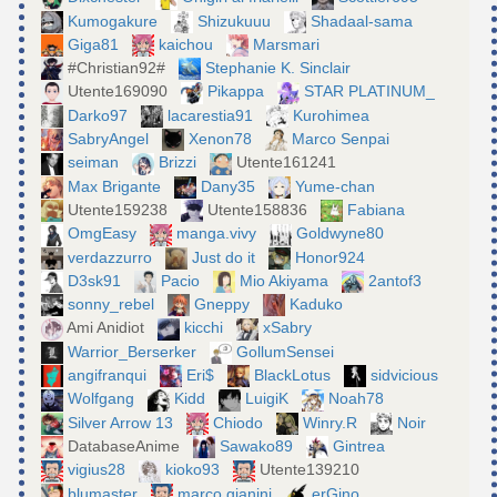
Kumogakure
Shizukuuu
Shadaal-sama
Giga81
kaichou
Marsmari
#Christian92#
Stephanie K. Sinclair
Utente169090
Pikappa
STAR PLATINUM_
Darko97
lacarestia91
Kurohimea
SabryAngel
Xenon78
Marco Senpai
seiman
Brizzi
Utente161241
Max Brigante
Dany35
Yume-chan
Utente159238
Utente158836
Fabiana
OmgEasy
manga.vivy
Goldwyne80
verdazzurro
Just do it
Honor924
D3sk91
Pacio
Mio Akiyama
2antof3
sonny_rebel
Gneppy
Kaduko
Ami Anidiot
kicchi
xSabry
Warrior_Berserker
GollumSensei
angifranqui
Eri$
BlackLotus
sidvicious
Wolfgang
Kidd
LuigiK
Noah78
Silver Arrow 13
Chiodo
Winry.R
Noir
DatabaseAnime
Sawako89
Gintrea
vigius28
kioko93
Utente139210
blumaster
marco gianini
erGino