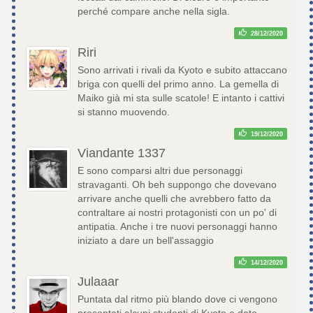
perché compare anche nella sigla.
28/12/2020
Riri
Sono arrivati i rivali da Kyoto e subito attaccano
briga con quelli del primo anno. La gemella di
Maiko già mi sta sulle scatole! E intanto i cattivi
si stanno muovendo.
19/12/2020
Viandante 1337
E sono comparsi altri due personaggi
stravaganti. Oh beh suppongo che dovevano
arrivare anche quelli che avrebbero fatto da
contraltare ai nostri protagonisti con un po' di
antipatia. Anche i tre nuovi personaggi hanno
iniziato a dare un bell'assaggio
14/12/2020
Julaaar
Puntata dal ritmo più blando dove ci vengono
presentati alcuni studenti di Kyoto e dato