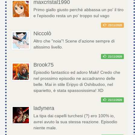
maxcristal1990
Primo giallo giusto perché abbassa un po' il tiro
e l'episodio resta un po' troppo sul vago
22/11/2020
Niccolò
Altro che "noia"! Scene d'azione sempre di
altissimo livello.
21/11/2020
Brook75
Episodio fantastico ed adoro Maki! Credo che
nel prossimo episodio ne accadranno delle
belle. Mai in stile Eripyo di Oshibudoo, nel
siparietto, è stata spassosissima! XD
21/11/2020
ladynera
La tipa dai capelli turchesi (?) ero 100% io,
avrei avuto la sua stessa reazione. Episodio
niente male.