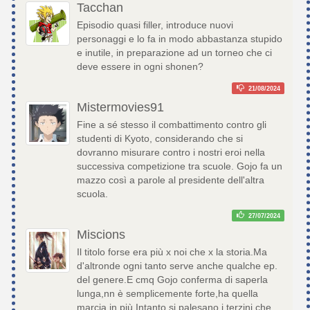
Tacchan
Episodio quasi filler, introduce nuovi
personaggi e lo fa in modo abbastanza stupido
e inutile, in preparazione ad un torneo che ci
deve essere in ogni shonen?
21/08/2024
Mistermovies91
Fine a sé stesso il combattimento contro gli
studenti di Kyoto, considerando che si
dovranno misurare contro i nostri eroi nella
successiva competizione tra scuole. Gojo fa un
mazzo così a parole al presidente dell'altra
scuola.
27/07/2024
Miscions
Il titolo forse era più x noi che x la storia.Ma
d'altronde ogni tanto serve anche qualche ep.
del genere.E cmq Gojo conferma di saperla
lunga,nn è semplicemente forte,ha quella
marcia in più.Intanto si palesano i terzini che