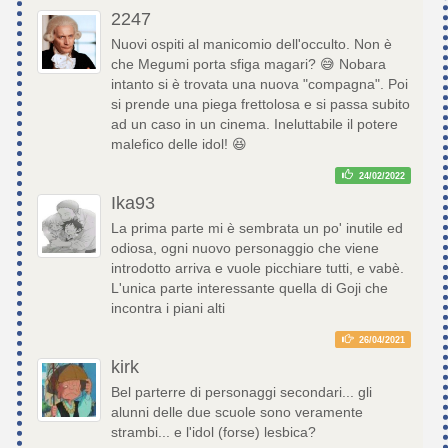
2247
Nuovi ospiti al manicomio dell'occulto. Non è
che Megumi porta sfiga magari? 😅 Nobara
intanto si è trovata una nuova "compagna". Poi
si prende una piega frettolosa e si passa subito
ad un caso in un cinema. Ineluttabile il potere
malefico delle idol! 😆
24/02/2022
Ika93
La prima parte mi è sembrata un po' inutile ed
odiosa, ogni nuovo personaggio che viene
introdotto arriva e vuole picchiare tutti, e vabè.
L'unica parte interessante quella di Goji che
incontra i piani alti
26/04/2021
kirk
Bel parterre di personaggi secondari... gli
alunni delle due scuole sono veramente
strambi... e l'idol (forse) lesbica?