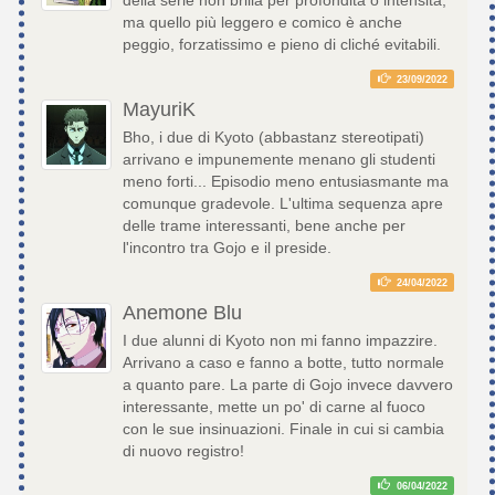
ma quello più leggero e comico è anche
peggio, forzatissimo e pieno di cliché evitabili.
23/09/2022
MayuriK
Bho, i due di Kyoto (abbastanz stereotipati)
arrivano e impunemente menano gli studenti
meno forti... Episodio meno entusiasmante ma
comunque gradevole. L'ultima sequenza apre
delle trame interessanti, bene anche per
l'incontro tra Gojo e il preside.
24/04/2022
Anemone Blu
I due alunni di Kyoto non mi fanno impazzire.
Arrivano a caso e fanno a botte, tutto normale
a quanto pare. La parte di Gojo invece davvero
interessante, mette un po' di carne al fuoco
con le sue insinuazioni. Finale in cui si cambia
di nuovo registro!
06/04/2022