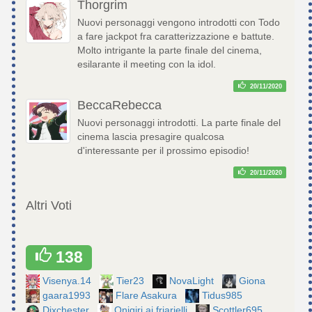
Thorgrim
Nuovi personaggi vengono introdotti con Todo
a fare jackpot fra caratterizzazione e battute.
Molto intrigante la parte finale del cinema,
esilarante il meeting con la idol.
20/11/2020
BeccaRebecca
Nuovi personaggi introdotti. La parte finale del
cinema lascia presagire qualcosa
d'interessante per il prossimo episodio!
20/11/2020
Altri Voti
138
Visenya.14
Tier23
NovaLight
Giona
gaara1993
Flare Asakura
Tidus985
Dixchester
Onigiri ai friarielli
Scottler695