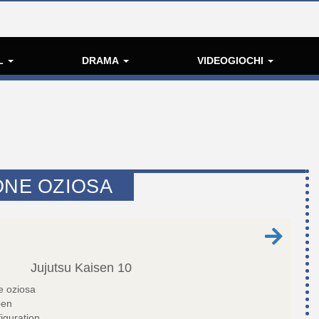
L
DRAMA
VIDEOGIOCHI
ONE OZIOSA
Jujutsu Kaisen
10
 oziosa
pen
figuration