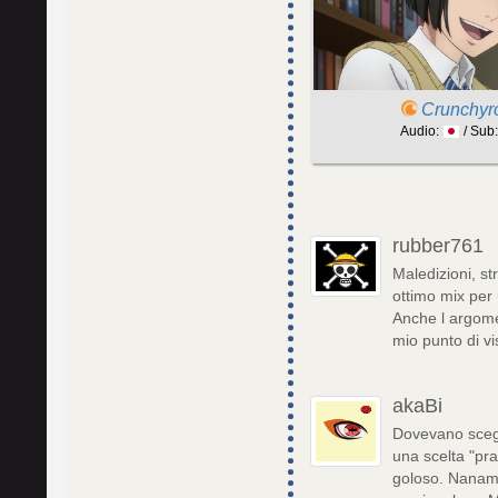
Crunchyro
Audio:
/ Sub
rubber761
Maledizioni, st
ottimo mix per
Anche l argome
mio punto di vi
akaBi
Dovevano scegl
una scelta "pra
goloso. Nanami