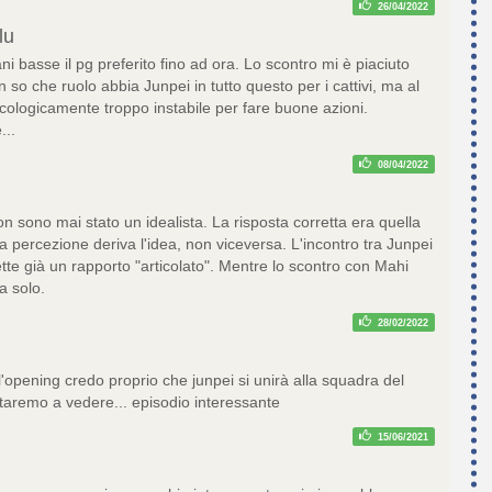
26/04/2022
lu
 basse il pg preferito fino ad ora. Lo scontro mi è piaciuto
so che ruolo abbia Junpei in tutto questo per i cattivi, ma al
ologicamente troppo instabile per fare buone azioni.
...
08/04/2022
 sono mai stato un idealista. La risposta corretta era quella
a percezione deriva l'idea, non viceversa. L'incontro tra Junpei
tte già un rapporto "articolato". Mentre lo scontro con Mahi
a solo.
28/02/2022
l'opening credo proprio che junpei si unirà alla squadra del
staremo a vedere... episodio interessante
15/06/2021