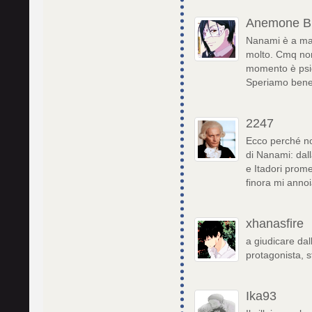
Anemone B
Nanami è a mani
molto. Cmq non 
momento è psic
Speriamo bene
2247
Ecco perché non
di Nanami: dall
e Itadori prome
finora mi annoi
xhanasfire
a giudicare dal
protagonista, 
Ika93