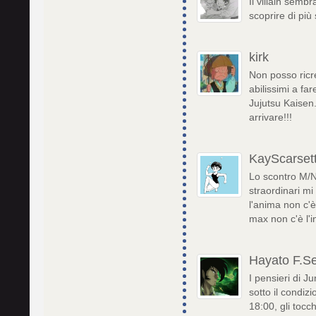
Il villain sem
scoprire di più
kirk
Non posso ricre
abilissimi a far
Jujutsu Kaisen
arrivare!!!
KayScarset
Lo scontro M/N 
straordinari mi
l'anima non c'è
max non c'è l'i
Hayato F.Se
I pensieri di J
sotto il condi
18:00, gli tocc