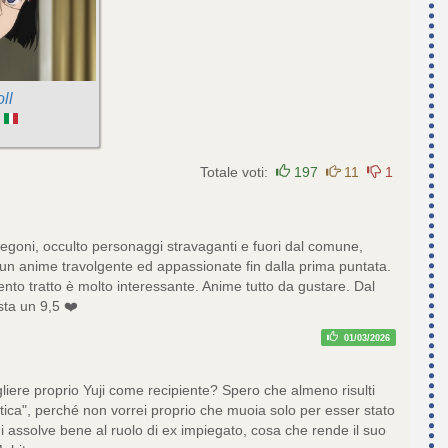
ll
:
Totale voti:
197
11
1
regoni, occulto personaggi stravaganti e fuori dal comune,
 un anime travolgente ed appassionate fin dalla prima puntata.
nto tratto è molto interessante. Anime tutto da gustare. Dal
sta un 9,5 ❤️
01/03/2026
iere proprio Yuji come recipiente? Spero che almeno risulti
tica", perché non vorrei proprio che muoia solo per esser stato
 assolve bene al ruolo di ex impiegato, cosa che rende il suo