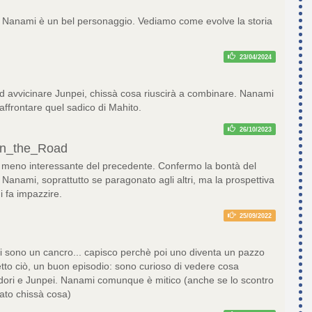
 Nanami è un bel personaggio. Vediamo come evolve la storia
23/04/2024
 ad avvicinare Junpei, chissà cosa riuscirà a combinare. Nanami
affrontare quel sadico di Mahito.
26/10/2023
on_the_Road
 meno interessante del precedente. Confermo la bontà del
Nanami, soprattutto se paragonato agli altri, ma la prospettiva
i fa impazzire.
25/09/2022
lli sono un cancro... capisco perchè poi uno diventa un pazzo
etto ciò, un buon episodio: sono curioso di vedere cosa
adori e Junpei. Nanami comunque è mitico (anche se lo scontro
tato chissà cosa)