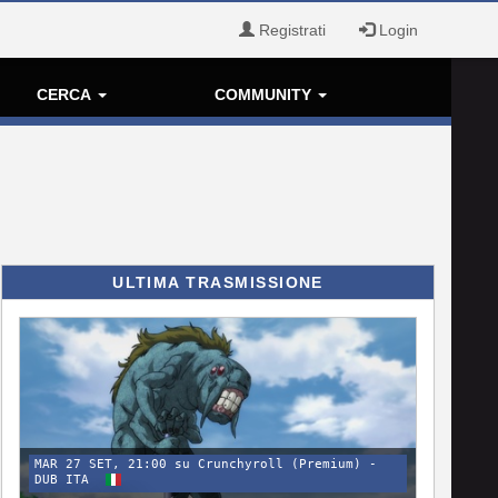
Registrati
Login
CERCA
COMMUNITY
ULTIMA TRASMISSIONE
MAR 27 SET, 21:00 su Crunchyroll (Premium) -
DUB ITA