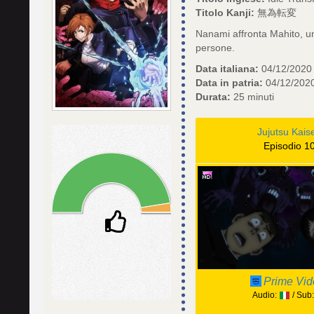
Titolo Kanji:
無為転変
Nanami affronta Mahito, un
persone.
Data italiana:
04/12/2020
Data in patria:
04/12/202
Durata:
25 minuti
Jujutsu Kais
Episodio 1
Prime Vid
Audio:
/ Sub