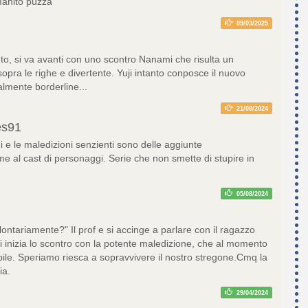
Mahito puzza
09/03/2025
to, si va avanti con uno scontro Nanami che risulta un
pra le righe e divertente. Yuji intanto conposce il nuovo
lmente borderline...
21/08/2024
es91
 e le maledizioni senzienti sono delle aggiunte
me al cast di personaggi. Serie che non smette di stupire in
05/08/2024
olontariamente?" Il prof e si accinge a parlare con il ragazzo
inizia lo scontro con la potente maledizione, che al momento
bile. Speriamo riesca a sopravvivere il nostro stregone.Cmq la
ia.
29/04/2024