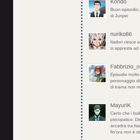
Kondo
Buon episodio,
di Junpei
nuriko86
Itadori riesce
si appresta ad 
Fabbrizio_
Episodio molto
personaggio di 
di trama non m
MayuriK
Certo che i bu
psicopatico. D
accadrà tra It
fin'ora non è s