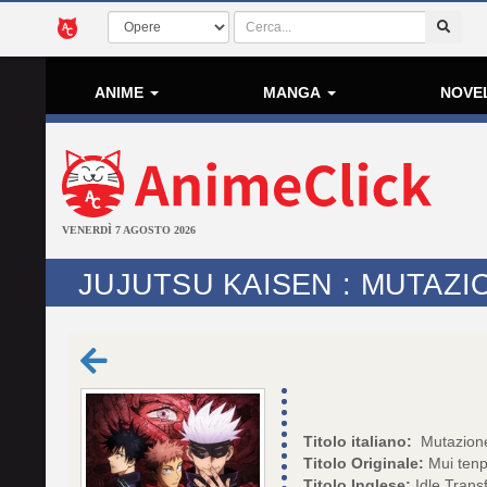
ANIME
MANGA
NOVE
VENERDÌ 7 AGOSTO 2026
JUJUTSU KAISEN : MUTAZI
Titolo italiano:
Mutazione
Titolo Originale:
Mui ten
Titolo Inglese:
Idle Trans