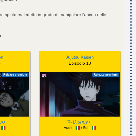
o spirito maledetto in grado di manipolare l'anima delle
0
en
Jujutsu Kaisen
0
Episodio 10
Release premium
Release premium
eo
Disney+
:
Audio:
/ Sub: