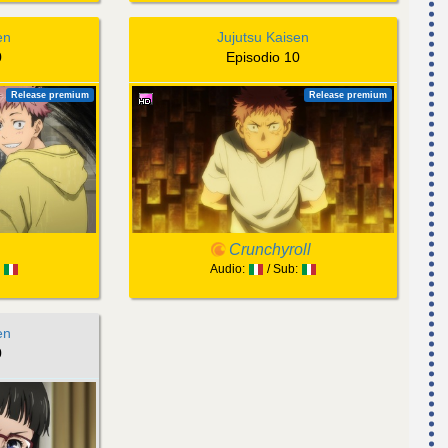
en
Jujutsu Kaisen
0
Episodio 10
Release premium
Release premium
Crunchyroll
:
Audio:
/ Sub:
en
0