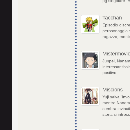
pg singolare. 
Tacchan
Episodio discre
perosonaggio so
ragazzo, menta
Mistermovi
Junpei, Nanami
interessantissi
positivo.
Miscions
Yuji salva "inv
mentre Nanami 
sembra invinci
storia si intrecc