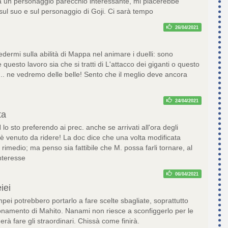
bra un personaggio parecchio interessante, mi piacerebbe
 sul suo e sul personaggio di Goji. Ci sarà tempo
26/04/2021
dermi sulla abilità di Mappa nel animare i duelli: sono
e questo lavoro sia che si tratti di L'attacco dei giganti o questo
... ne vedremo delle belle! Sento che il meglio deve ancora
24/04/2021
ta
lo sto preferendo ai prec. anche se arrivati all'ora degli
 è venuto da ridere! La doc dice che una volta modificata
 rimedio; ma penso sia fattibile che M. possa farli tornare, al
nteresse
06/04/2021
iei
unpei potrebbero portarlo a fare scelte sbagliate, soprattutto
zionamento di Mahito. Nanami non riesce a sconfiggerlo per le
herà fare gli straordinari. Chissà come finirà.