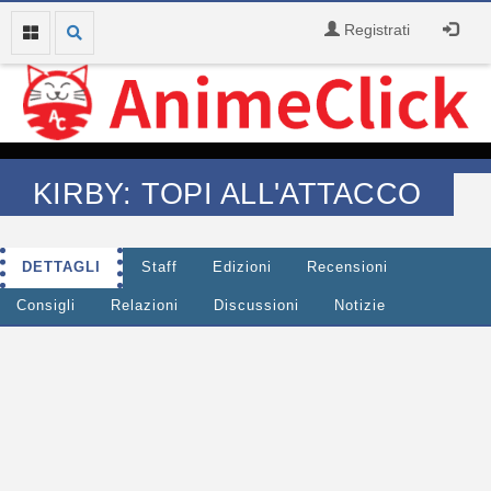
Registrati
KIRBY: TOPI ALL'ATTACCO
DETTAGLI
Staff
Edizioni
Recensioni
Consigli
Relazioni
Discussioni
Notizie