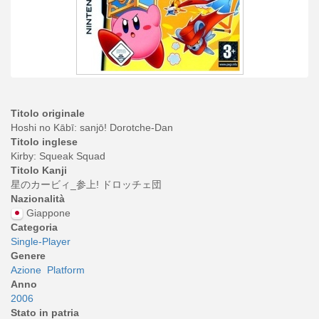
Titolo originale
Hoshi no Kābī: sanjō! Dorotche-Dan
Titolo inglese
Kirby: Squeak Squad
Titolo Kanji
星のカービィ_参上! ドロッチェ団
Nazionalità
Giappone
Categoria
Single-Player
Genere
Azione
Platform
Anno
2006
Stato in patria