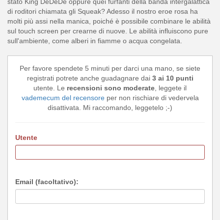
stato King DeDeDe oppure quei furfanti della banda intergalattica
di roditori chiamata gli Squeak? Adesso il nostro eroe rosa ha
molti più assi nella manica, poiché è possibile combinare le abilità
sul touch screen per crearne di nuove. Le abilità influiscono pure
sull'ambiente, come alberi in fiamme o acqua congelata.
Per favore spendete 5 minuti per darci una mano, se siete
registrati potrete anche guadagnare dai
3 ai 10 punti
utente. Le
recensioni sono moderate
, leggete il
vademecum del recensore
per non rischiare di vedervela
disattivata. Mi raccomando, leggetelo ;-)
Utente
Email (facoltativo):