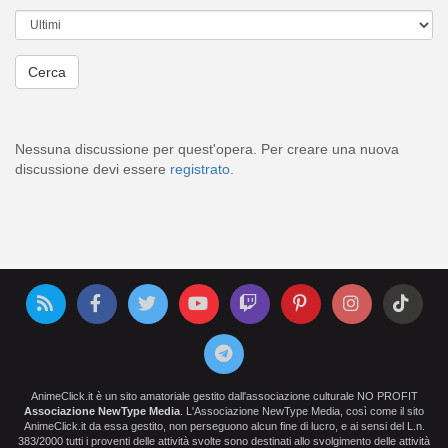
Nessuna discussione per quest'opera. Per creare una nuova
discussione devi essere
registrato
.
AnimeClick.it è un sito amatoriale gestito dall'associazione culturale NO PROFIT
Associazione NewType Media
. L'Associazione NewType Media, così come il sito
AnimeClick.it da essa gestito, non perseguono alcun fine di lucro, e ai sensi del L.n.
383/2000 tutti i proventi delle attività svolte sono destinati allo svolgimento delle attività