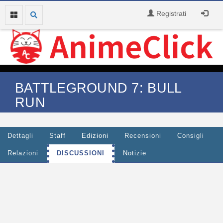
Registrati
BATTLEGROUND 7: BULL
RUN
Dettagli
Staff
Edizioni
Recensioni
Consigli
Relazioni
DISCUSSIONI
Notizie